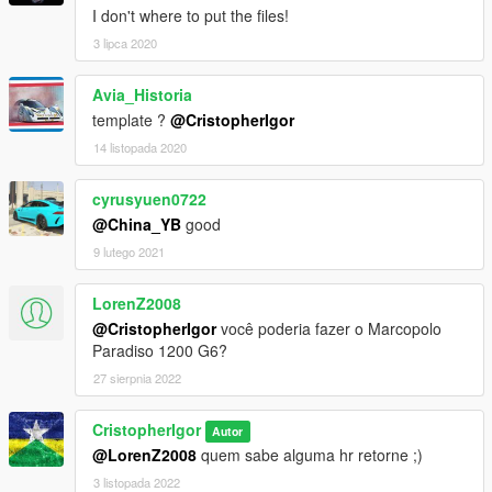
I don't where to put the files!
3 lipca 2020
Avia_Historia
template ?
@CristopherIgor
14 listopada 2020
cyrusyuen0722
@China_YB
good
9 lutego 2021
LorenZ2008
@CristopherIgor
você poderia fazer o Marcopolo
Paradiso 1200 G6?
27 sierpnia 2022
CristopherIgor
Autor
@LorenZ2008
quem sabe alguma hr retorne ;)
3 listopada 2022