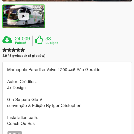
24 009
38
Pobrań
Lubię to
4.9 / 5 gwiazdek (5 głosów)
Marcopolo Paradiso Volvo 1200 4x6 São Geraldo
Autor: Créditos:
Jx Design
Gta Sa para Gta V
converção & Edição By Igor Cristopher
Installation path:
Coach Ou Bus