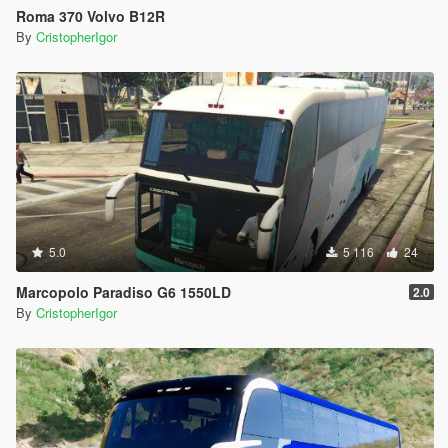
Roma 370 Volvo B12R
By
CristopherIgor
5.0
5 116
24
Marcopolo Paradiso G6 1550LD
2.0
By
CristopherIgor