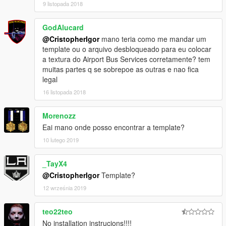
9 listopada 2018
GodAlucard
@CristopherIgor
mano teria como me mandar um
template ou o arquivo desbloqueado para eu colocar
a textura do Airport Bus Services corretamente? tem
muitas partes q se sobrepoe as outras e nao fica
legal
16 listopada 2018
Morenozz
Eai mano onde posso encontrar a template?
10 lutego 2019
_TayX4
@CristopherIgor
Template?
12 września 2019
teo22teo
No installation instrucions!!!!