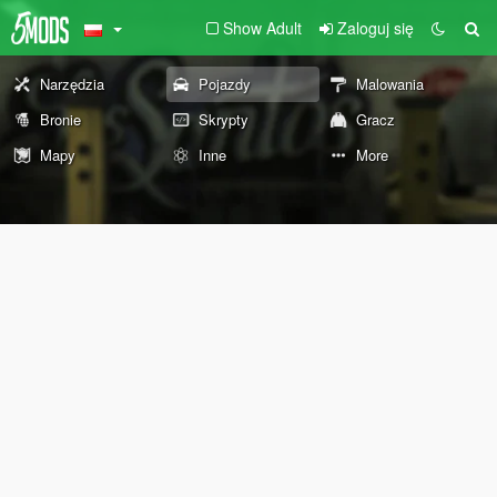
Show Adult
Zaloguj się
Narzędzia
Pojazdy
Malowania
Bronie
Skrypty
Gracz
Mapy
Inne
More