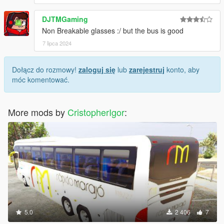
DJTMGaming
Non Breakable glasses :/ but the bus is good
7 lipca 2024
Dołącz do rozmowy!
zaloguj się
lub
zarejestruj
konto, aby
móc komentować.
More mods by
CristopherIgor
:
5.0
2 406
7