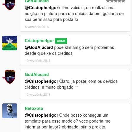
GodAlucard
@CristopherIgor
otimo veiculo, eu realizei uma
edição na pintura para um ônibus da pm, gostaria de
sua permissão para posta-lo
5 września 2018
CristopherIgor
Autor
@GodAlucard
pode sim amigo sem problemas
desde q deixe os creditos
12 września 2018
GodAlucard
@CristopherIgor
Claro, ja postei com os devidos
créditos, e muito obrigado ^^
12 września 2018
Netoxota
@CristopherIgor
Onde posso conseguir um
template para esse modelo? voce poderia me
informar por favor? obrigado, otimo projeto.