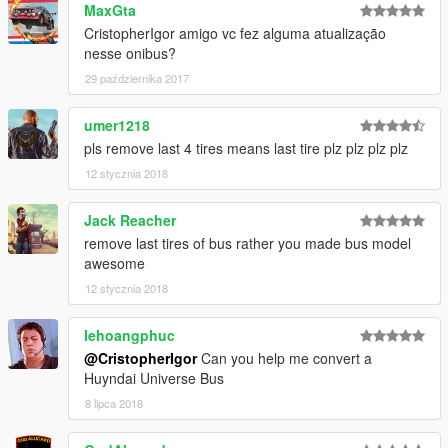
MaxGta
CristopherIgor amigo vc fez alguma atualização
nesse onibus?
29 października 2017
umer1218
pls remove last 4 tires means last tire plz plz plz plz
12 stycznia 2018
Jack Reacher
remove last tires of bus rather you made bus model
awesome
12 stycznia 2018
lehoangphuc
@CristopherIgor
Can you help me convert a
Huyndai Universe Bus
8 lipca 2018