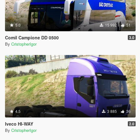
5.0
15 992
51
Comil Campione DD 0500
3.0
By
CristopherIgor
4.5
3 885
36
Iveco HI-WAY
2.0
By
CristopherIgor