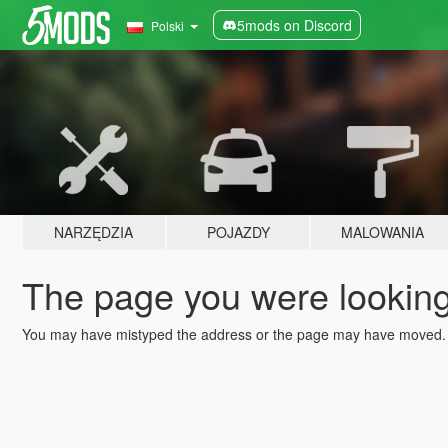
5mods on Discord
Polski
NARZĘDZIA
POJAZDY
MALOWANIA
The page you were looking 
You may have mistyped the address or the page may have moved.