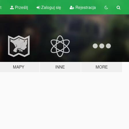
t
Prześlij
Zaloguj się
Rejestracja
MAPY
INNE
MORE