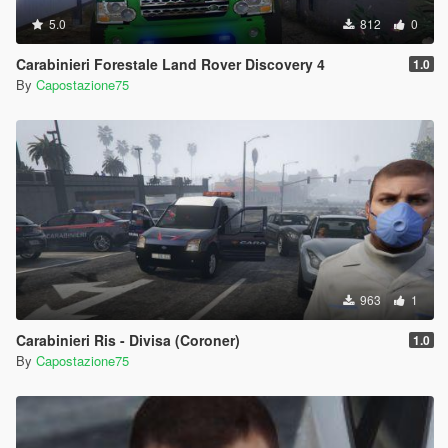
5.0
812
0
Carabinieri Forestale Land Rover Discovery 4
1.0
By
Capostazione75
963
1
Carabinieri Ris - Divisa (Coroner)
1.0
By
Capostazione75