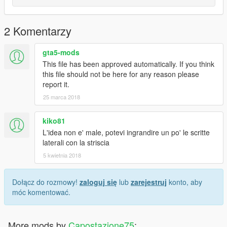
2 Komentarzy
gta5-mods
This file has been approved automatically. If you think
this file should not be here for any reason please
report it.
25 marca 2018
kiko81
L'idea non e' male, potevi ingrandire un po' le scritte
laterali con la striscia
5 kwietnia 2018
Dołącz do rozmowy!
zaloguj się
lub
zarejestruj
konto, aby
móc komentować.
More mods by
Capostazione75
: