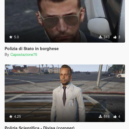
5.0
943
3
Polizia di Stato in borghese
By
Capostazione75
4.25
616
4
Polizia Scientifica - Divisa (coroner)