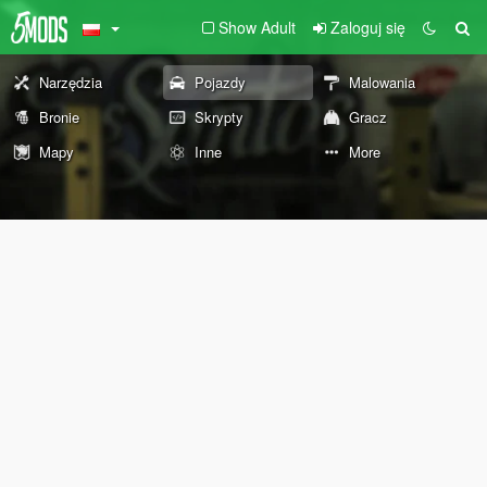
Show Adult
Zaloguj się
Narzędzia
Pojazdy
Malowania
Bronie
Skrypty
Gracz
Mapy
Inne
More