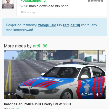
PoldaLampung
2026 masih download nih hehe
10 hours ago
Dołącz do rozmowy!
zaloguj się
lub
zarejestruj
konto, aby
móc komentować.
More mods by
ardi_86
:
5.0
2 246
3
Indonesian Police PJR Livery BMW 330D
By
ardi_86