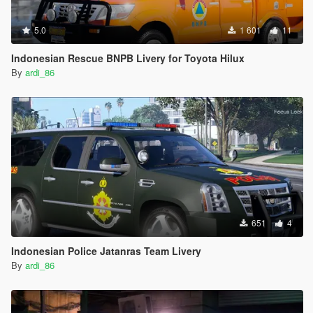
5.0
1 601
11
Indonesian Rescue BNPB Livery for Toyota Hilux
By
ardi_86
651
4
Indonesian Police Jatanras Team Livery
By
ardi_86