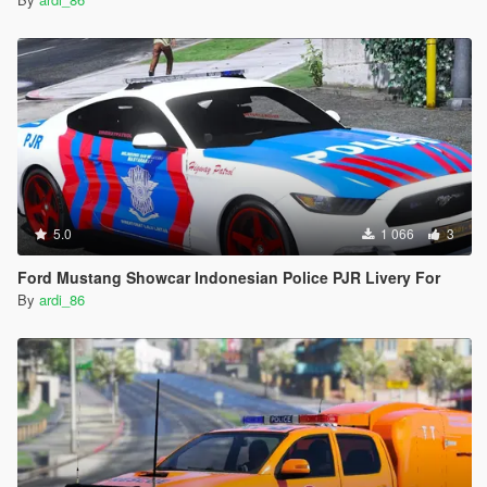
5.0
1 066
3
Ford Mustang Showcar Indonesian Police PJR Livery For
By
ardi_86