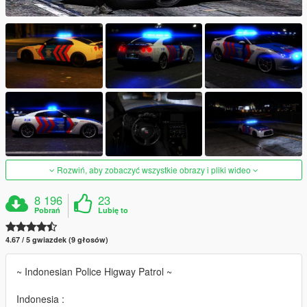
Rozwiń, aby zobaczyć wszystkie obrazy i pliki wideo
8 196
23
Pobrań
Lubię to
4.67 / 5 gwiazdek (9 głosów)
~ Indonesian Police Higway Patrol ~
Indonesia :