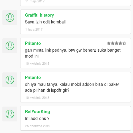
11 maja 2017
Graffiti history
Saya izin edit kembali
1 lipca 2017
Pritanto
gan minta link pednya, btw gw bener2 suka banget
mod ini
10 kwietnia 2018
Pritanto
oh iya mau tanya, kalau mobil addon bisa di pake/
ada pilihan di lspdfr gk?
10 kwietnia 2018
RelYourKing
Ini add-ons ?
25 czerwca 2019