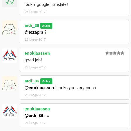
fookn' google translate!
23 lutego 2017
ardi_86
Autor
@rezaprs
?
23 lutego 2017
enoklaassen
good job!
23 lutego 2017
ardi_86
Autor
@enoklaassen
thanks you very much
23 lutego 2017
enoklaassen
@ardi_86
np
24 lutego 2017