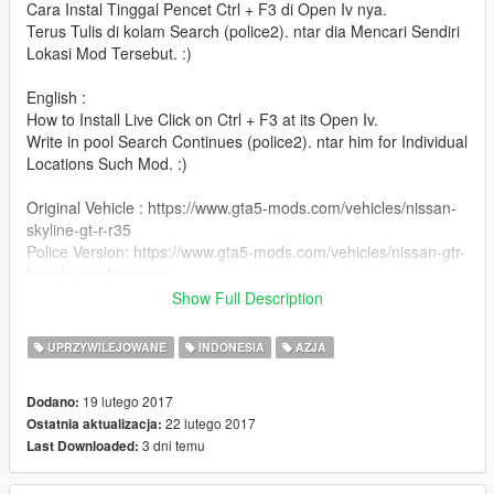
Cara Instal Tinggal Pencet Ctrl + F3 di Open Iv nya.
Terus Tulis di kolam Search (police2). ntar dia Mencari Sendiri
Lokasi Mod Tersebut. :)
English :
How to Install Live Click on Ctrl + F3 at its Open Iv.
Write in pool Search Continues (police2). ntar him for Individual
Locations Such Mod. :)
Original Vehicle : https://www.gta5-mods.com/vehicles/nissan-
skyline-gt-r-r35
Police Version: https://www.gta5-mods.com/vehicles/nissan-gtr-
french-gendarmerie
Show Full Description
Crédit's / Keterangan :
- Model : Turn 10 Studios, Matheus-340, NFS Shift
UPRZYWILEJOWANE
INDONESIA
AZJA
- Edit & convert : AlperB (vehicle)
- Model emergency light edits : MOHaalsmeer (light)
19 lutego 2017
Dodano:
- Whelen gen2 convert GTA V : DevinKan (light)
22 lutego 2017
Ostatnia aktualizacja:
- Plates : *
3 dni temu
Last Downloaded:
- Convert vehicle gendarmerie : tiki le kiwi
- Template : tiki le kiwi
- Livery : Ardiansyah