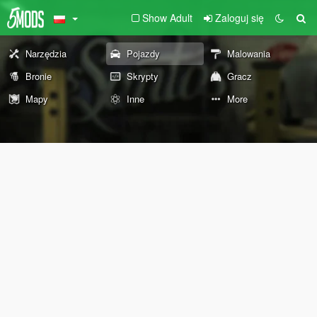
Show Adult
Zaloguj się
Narzędzia
Pojazdy
Malowania
Bronie
Skrypty
Gracz
Mapy
Inne
More