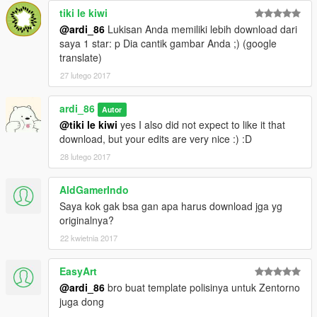
tiki le kiwi
@ardi_86
Lukisan Anda memiliki lebih download dari
saya 1 star: p Dia cantik gambar Anda ;) (google
translate)
27 lutego 2017
ardi_86
Autor
@tiki le kiwi
yes I also did not expect to like it that
download, but your edits are very nice :) :D
28 lutego 2017
AldGamerIndo
Saya kok gak bsa gan apa harus download jga yg
originalnya?
22 kwietnia 2017
EasyArt
@ardi_86
bro buat template polisinya untuk Zentorno
juga dong