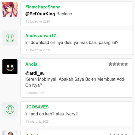
FlameHazeShana
@RelYourKing
Replace
13 kwietnia 2020
Andrezulvan17
ini download ori nya dulu ya mas baru pasng ini?
17 kwietnia 2020
Anola
@ardi_86
Keren Mobilnya!! Apakah Saya Boleh Membuat Add-
On Nya?
3 marca 2021
UGOSAVES
ini add on kan? atau livery?
19 sierpnia 2021