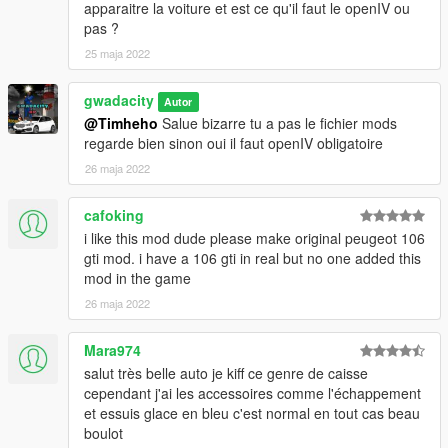
SANS AUTORISATION
apparaitre la voiture et est ce qu'il faut le openIV ou
tips Please do NOT convert MY MODEL WITHOUT
pas ?
PERMISSION
25 maja 2022
pas cette voiture pour d’autres jeux sans permission pour de
gwadacity
Autor
l’aide et des conseils S’il vous plaît ne convertissez pas cette
@Timheho
Salue bizarre tu a pas le fichier mods
voiture pour d’autres jeux sans permission
regarde bien sinon oui il faut openIV obligatoire
26 maja 2022
cafoking
i like this mod dude please make original peugeot 106
gti mod. i have a 106 gti in real but no one added this
mod in the game
26 maja 2022
Mara974
salut très belle auto je kiff ce genre de caisse
cependant j'ai les accessoires comme l'échappement
et essuis glace en bleu c'est normal en tout cas beau
boulot