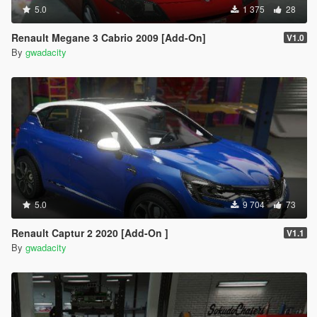
5.0
1 375
28
Renault Megane 3 Cabrio 2009 [Add-On]
V1.0
By
gwadacity
5.0
9 704
73
Renault Captur 2 2020 [Add-On ]
V1.1
By
gwadacity