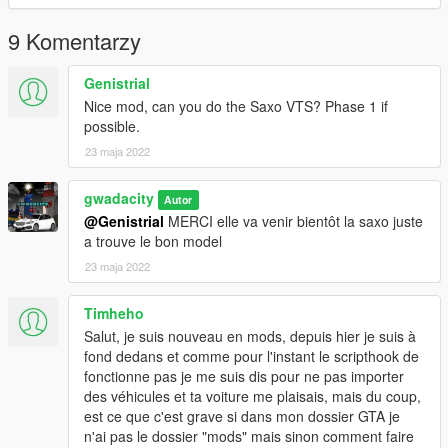
d’immatriculation -Version supplémentaire -Feux personnalisés
-Suspensions de travail -Maniabilité
9 Komentarzy
réaliste V1.1 MISE À JOUR
mise à jour des textures
Genistrial
Nice mod, can you do the Saxo VTS? Phase 1 if
ANGLAI
possible.
CHANGELOG / FEATURES
23 maja 2022
V1.0 - Dirt - Movable steering wheel - Work lights - Custom
collision - Work dials (but not accurate) - Bullet impact on
bodywork -Breakable glass -License plates -Additional version -
gwadacity
Autor
Custom lights -Work suspensions -Maneuverability
@Genistrial
MERCI elle va venir bientôt la saxo juste
realistic V1.1 UPDATE
a trouve le bon model
updating textures
23 maja 2022
features of the vehicle possible to install it on fivem 3D realistic
engine chassis also
Timheho
------------------------------
Salut, je suis nouveau en mods, depuis hier je suis à
fond dedans et comme pour l'instant le scripthook de
- CRÉDITS -Conversion de voiture: gwadacity 3d_artist .
fonctionne pas je me suis dis pour ne pas importer
MODÈLE
des véhicules et ta voiture me plaisais, mais du coup,
3D GAMEMODEL
est ce que c'est grave si dans mon dossier GTA je
conseils S’il vous plaît ne convertissez PAS MON MODELE
n'ai pas le dossier "mods" mais sinon comment faire