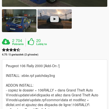
2 704
20
Pobrania
Lubię to
4.75 / 5 gwiazdek (2 głosów)
Peugeot 106 Rally 2000 [Add-On /]
INSTALL: x64e.rpf patchday3ng
ADDON INSTALL:
- copiez le dossier « 106RALLY » dans Grand Theft Auto
V\mods\update\x64\dlcpacks et allez dans Grand Theft Auto
V\mods\update\update.rpf\common\data et modifiez «
dlclist.xml et ajoutez des dlcpacks de ligne:\106RALLY\