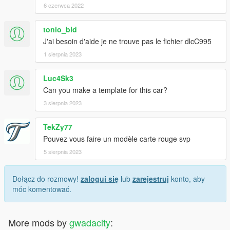
6 czerwca 2022
tonio_bld
J'ai besoin d'aide je ne trouve pas le fichier dlcC995
1 sierpnia 2023
Luc4Sk3
Can you make a template for this car?
3 sierpnia 2023
TekZy77
Pouvez vous faire un modèle carte rouge svp
5 sierpnia 2023
Dołącz do rozmowy!
zaloguj się
lub
zarejestruj
konto, aby
móc komentować.
More mods by
gwadacity
: