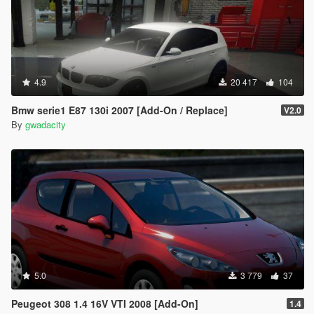
4.9
20 417
104
Bmw serie1 E87 130i 2007 [Add-On / Replace]
V2.0
By
gwadacity
5.0
3 779
37
Peugeot 308 1.4 16V VTI 2008 [Add-On]
1.4