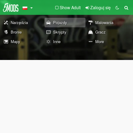
Show Adult
Zaloguj się
Narzędzia
Pojazdy
Malowania
Bronie
Skrypty
Gracz
Mapy
Inne
More