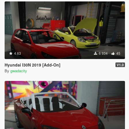
4.63
6 934
45
Hyundai I30N 2019 [Add-On]
V1.0
By
gwadacity