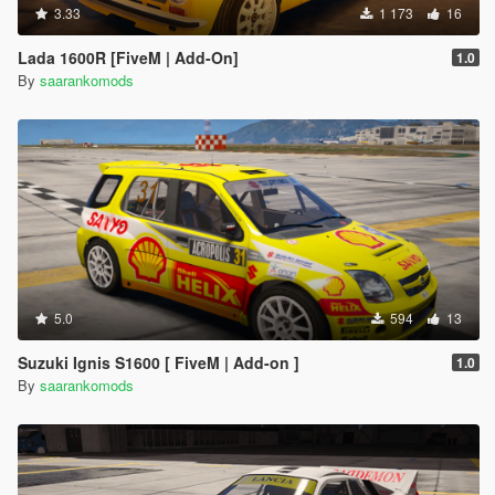
3.33
1 173
16
Lada 1600R [FiveM | Add-On]
1.0
By
saarankomods
5.0
594
13
Suzuki Ignis S1600 [ FiveM | Add-on ]
1.0
By
saarankomods