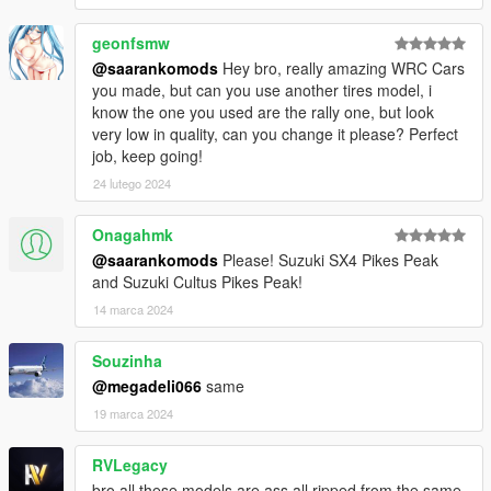
geonfsmw
@saarankomods
Hey bro, really amazing WRC Cars
you made, but can you use another tires model, i
know the one you used are the rally one, but look
very low in quality, can you change it please? Perfect
job, keep going!
24 lutego 2024
Onagahmk
@saarankomods
Please! Suzuki SX4 Pikes Peak
and Suzuki Cultus Pikes Peak!
14 marca 2024
Souzinha
@megadeli066
same
19 marca 2024
RVLegacy
bro all these models are ass all ripped from the same