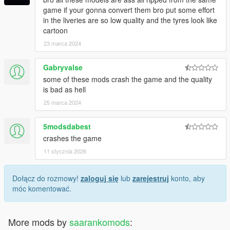
game if your gonna convert them bro put some effort
in the liveries are so low quality and the tyres look like
cartoon
23 marca 2024
Gabryvalse
some of these mods crash the game and the quality
is bad as hell
25 marca 2024
5modsdabest
crashes the game
11 stycznia 2026
Dołącz do rozmowy!
zaloguj się
lub
zarejestruj
konto, aby
móc komentować.
More mods by
saarankomods
: