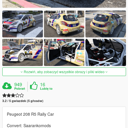
Rozwiń, aby zobaczyć wszystkie obrazy i pliki wideo
949
16
Pobrań
Lubię to
3.2 / 5 gwiazdek (5 głosów)
Peugeot 208 R5 Rally Car
Convert: Saarankomods