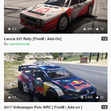
5.0
895
19
Lancia 037 Rally [FiveM | Add-On]
1.0
By
saarankomods
3.5
5 508
32
2017 Volkswagen Polo WRC [ FiveM | Add-on ]
1.0