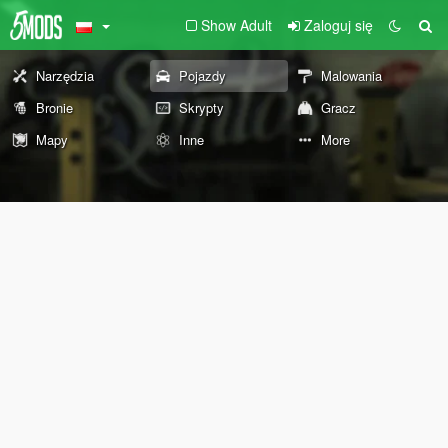
Show Adult
Zaloguj się
Narzędzia
Pojazdy
Malowania
Bronie
Skrypty
Gracz
Mapy
Inne
More