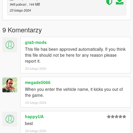
949 pobrań
, 144 MB
23 lutego 2024
9 Komentarzy
gta5-mods
This file has been approved automatically. If you think
this file should not be here for any reason please
report it.
23 lutego 2024
megadeli066
When you enter the vehicle name, it kicks you out of
the game.
23 lutego 2024
happyUA
best
24 lutego 2024