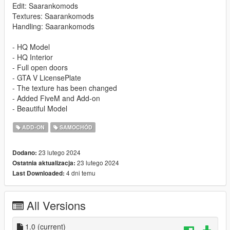
Edit: Saarankomods
Textures: Saarankomods
Handling: Saarankomods
- HQ Model
- HQ Interior
- Full open doors
- GTA V LicensePlate
- The texture has been changed
- Added FiveM and Add-on
- Beautiful Model
ADD-ON
SAMOCHÓD
23 lutego 2024
Dodano:
23 lutego 2024
Ostatnia aktualizacja:
4 dni temu
Last Downloaded:
All Versions
1.0
(current)