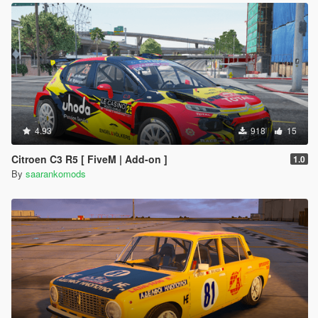
4.93
918
15
Citroen C3 R5 [ FiveM | Add-on ]
1.0
By
saarankomods