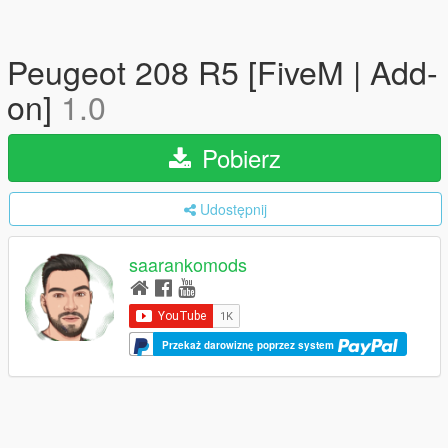
Peugeot 208 R5 [FiveM | Add-
on]
1.0
Pobierz
Udostępnij
saarankomods
Przekaż darowiznę poprzez system