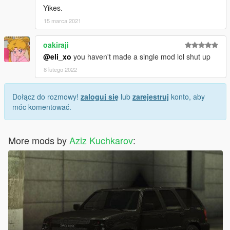
Yikes.
15 marca 2021
oakiraji
@eli_xo
you haven't made a single mod lol shut up
8 lutego 2022
Dołącz do rozmowy!
zaloguj się
lub
zarejestruj
konto, aby
móc komentować.
More mods by
Aziz Kuchkarov
: