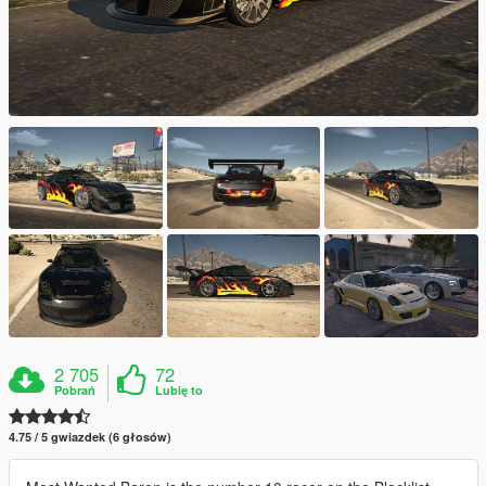
2 705
72
Pobrań
Lubię to
4.75 / 5 gwiazdek (6 głosów)