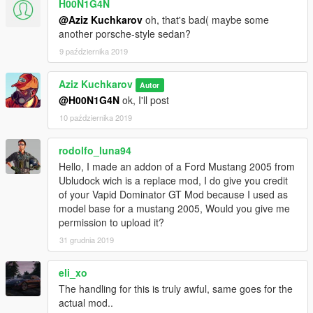
H00N1G4N
@Aziz Kuchkarov
oh, that's bad( maybe some
another porsche-style sedan?
9 października 2019
Aziz Kuchkarov
Autor
@H00N1G4N
ok, I'll post
10 października 2019
rodolfo_luna94
Hello, I made an addon of a Ford Mustang 2005 from
Ubludock wich is a replace mod, I do give you credit
of your Vapid Dominator GT Mod because I used as
model base for a mustang 2005, Would you give me
permission to upload it?
31 grudnia 2019
eli_xo
The handling for this is truly awful, same goes for the
actual mod..