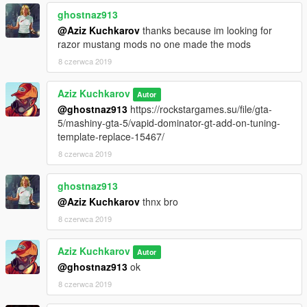
ghostnaz913
@Aziz Kuchkarov
thanks because im looking for
razor mustang mods no one made the mods
8 czerwca 2019
Aziz Kuchkarov
Autor
@ghostnaz913
https://rockstargames.su/file/gta-
5/mashiny-gta-5/vapid-dominator-gt-add-on-tuning-
template-replace-15467/
8 czerwca 2019
ghostnaz913
@Aziz Kuchkarov
thnx bro
8 czerwca 2019
Aziz Kuchkarov
Autor
@ghostnaz913
ok
8 czerwca 2019