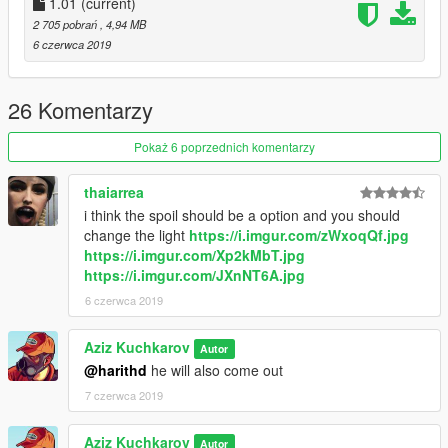
1.01
(current)
2 705 pobrań
, 4,94 MB
6 czerwca 2019
26 Komentarzy
Pokaż 6 poprzednich komentarzy
thaiarrea
i think the spoil should be a option and you should
change the light
https://i.imgur.com/zWxoqQf.jpg
https://i.imgur.com/Xp2kMbT.jpg
https://i.imgur.com/JXnNT6A.jpg
6 czerwca 2019
Aziz Kuchkarov
Autor
@harithd
he will also come out
7 czerwca 2019
Aziz Kuchkarov
Autor