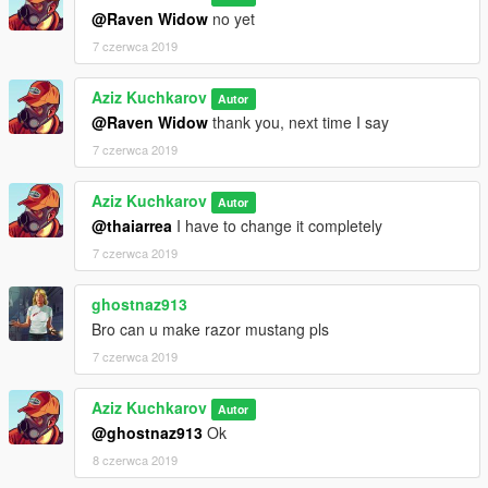
@Raven Widow
no yet
7 czerwca 2019
Aziz Kuchkarov
Autor
@Raven Widow
thank you, next time I say
7 czerwca 2019
Aziz Kuchkarov
Autor
@thaiarrea
I have to change it completely
7 czerwca 2019
ghostnaz913
Bro can u make razor mustang pls
7 czerwca 2019
Aziz Kuchkarov
Autor
@ghostnaz913
Ok
8 czerwca 2019