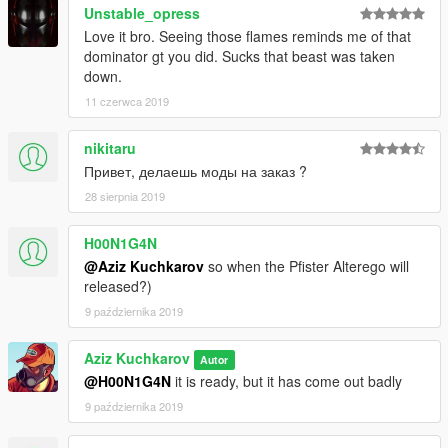
Unstable_opress
Love it bro. Seeing those flames reminds me of that
dominator gt you did. Sucks that beast was taken
down.
11 czerwca 2019
nikitaru
Привет, делаешь моды на заказ ?
28 sierpnia 2019
H00N1G4N
@Aziz Kuchkarov
so when the Pfister Alterego will
released?)
9 października 2019
Aziz Kuchkarov
Autor
@H00N1G4N
it is ready, but it has come out badly
9 października 2019