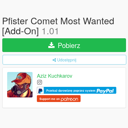
Pfister Comet Most Wanted
[Add-On]
1.01
Pobierz
Udostępnij
Aziz Kuchkarov
Przekaż darowiznę poprzez system
Support me on