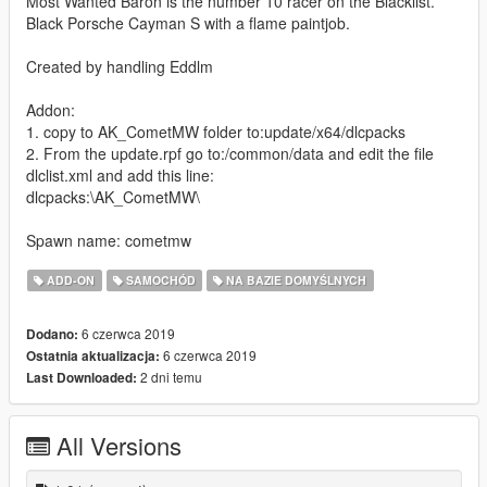
Most Wanted Baron is the number 10 racer on the Blacklist.
Black Porsche Cayman S with a flame paintjob.
Created by handling Eddlm
Addon:
1. copy to AK_CometMW folder to:update/x64/dlcpacks
2. From the update.rpf go to:/common/data and edit the file
dlclist.xml and add this line:
dlcpacks:\AK_CometMW\
Spawn name: cometmw
ADD-ON
SAMOCHÓD
NA BAZIE DOMYŚLNYCH
6 czerwca 2019
Dodano:
6 czerwca 2019
Ostatnia aktualizacja:
2 dni temu
Last Downloaded:
All Versions