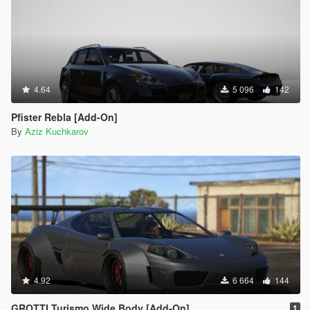
4.64
5 096
142
Pfister Rebla [Add-On]
By
Aziz Kuchkarov
4.92
6 664
144
GROTTI Turismo Wide Body [Add-On]
1