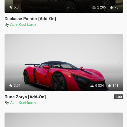
5.0
2 265
75
Declasse Pointer [Add-On]
By
Aziz Kuchkarov
3.91
6 834
141
Rune Zorya [Add-On]
1.00
By
Aziz Kuchkarov