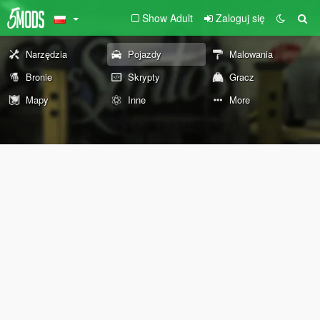
Show Adult
Zaloguj się
Narzędzia
Pojazdy
Malowania
Bronie
Skrypty
Gracz
Mapy
Inne
More