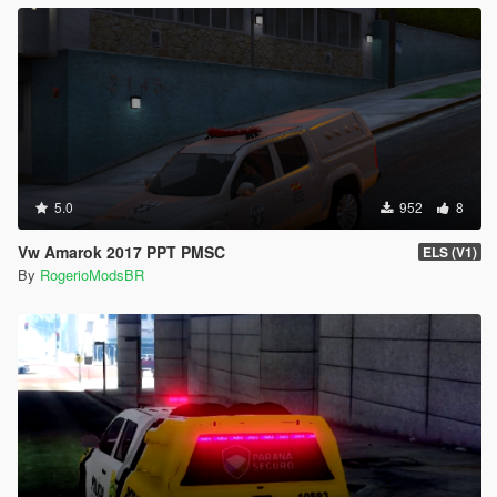
5.0
952
8
Vw Amarok 2017 PPT PMSC
ELS (V1)
By
RogerioModsBR