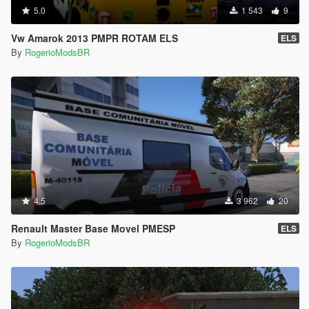
5.0
1 543
9
Vw Amarok 2013 PMPR ROTAM ELS
ELS
By
RogerioModsBR
4.5
3 962
20
Renault Master Base Movel PMESP
ELS
By
RogerioModsBR