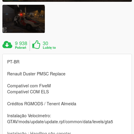
9 938
30
Pobrań
Lubię to
PT-BR
Renault Duster PMSC Replace
Compatível com FiveM
Compatível COM ELS
Créditos RGMODS / Tenent Almeida
Instalação Velocimetro:
GTAV/mods/update/update.rpf/common/data/levels/gta5
Instalação : Handling não capotar