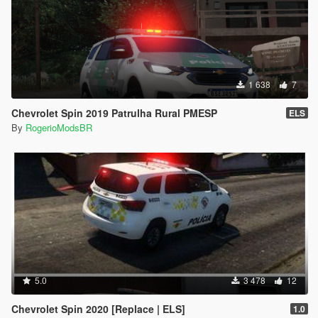
1 638
7
Chevrolet Spin 2019 Patrulha Rural PMESP
ELS
By
RogerioModsBR
5.0
3 478
12
Chevrolet Spin 2020 [Replace | ELS]
1.0