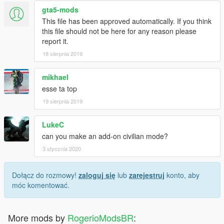
gta5-mods
Installation:Handling Do Not Roll Over
This file has been approved automatically. If you think
GTAV/mods/upadte/update.rpf/common/data
this file should not be here for any reason please
report it.
installation car
18 sierpnia 2019
GTA V/update/ x64/ dlcpacks/ patchday3ng/ dlc.rpf/ x64/ levels/
gta5/ vehicles.rpf
mikhael
......... I ask for education, respect the work of others ........
esse ta top
19 sierpnia 2019
LukeC
can you make an add-on civilian mode?
3 stycznia 2020
Dołącz do rozmowy!
zaloguj się
lub
zarejestruj
konto, aby
móc komentować.
More mods by
RogerioModsBR
: