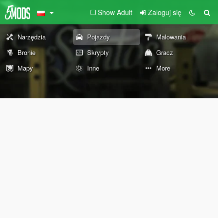
Show Adult
Zaloguj się
Narzędzia
Pojazdy
Malowania
Bronie
Skrypty
Gracz
Mapy
Inne
More