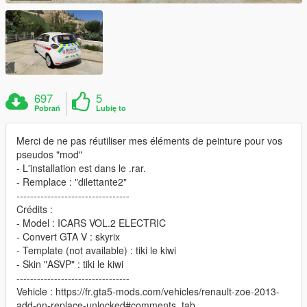
697
5
Pobrań
Lubię to
Merci de ne pas réutiliser mes éléments de peinture pour vos
pseudos "mod"
- L'installation est dans le .rar.
- Remplace : "dilettante2"
---------------------------------
Crédits :
- Model : ICARS VOL.2 ELECTRIC
- Convert GTA V : skyrix
- Template (not available) : tiki le kiwi
- Skin "ASVP" : tiki le kiwi
---------------------------------
Vehicle : https://fr.gta5-mods.com/vehicles/renault-zoe-2013-
add-on-replace-unlocked#comments_tab