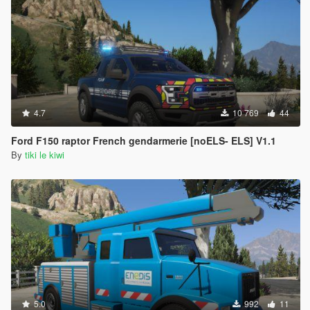
4.7
10 769
44
Ford F150 raptor French gendarmerie [noELS- ELS] V1.1
By
tiki le kiwi
5.0
992
11