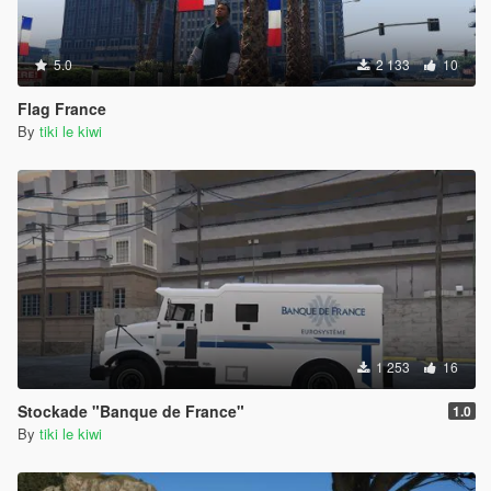
5.0
2 133
10
Flag France
By
tiki le kiwi
1 253
16
Stockade "Banque de France"
1.0
By
tiki le kiwi