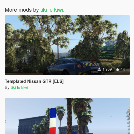
More mods by
tiki le kiwi
:
1 959
14
Templated Nissan GTR [ELS]
By
tiki le kiwi