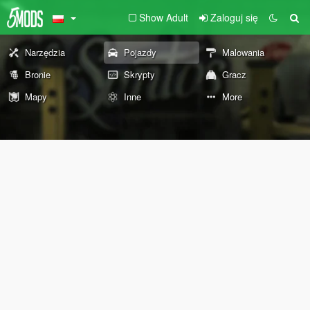
Show Adult
Zaloguj się
Narzędzia
Pojazdy
Malowania
Bronie
Skrypty
Gracz
Mapy
Inne
More