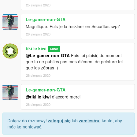
25 sierpnia 2020
Le-gamer-non-GTA
Magnifique. Puis-je la reskiner en Securitas svp?
26 sierpnia 2020
tiki le kiwi
Autor
@Le-gamer-non-GTA
Fais toi plaisir, du moment
que tu ne publies pas mes élément de peinture tel
que les zébras ;)
26 sierpnia 2020
Le-gamer-non-GTA
@tiki le kiwi
d'accord merci
26 sierpnia 2020
Dołącz do rozmowy!
zaloguj się
lub
zarejestruj
konto, aby
móc komentować.