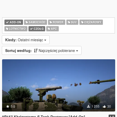
ADD-ON
SAMOCHÓD
ROWER
SUV
CIĘŻAROWY
LOTNICTWO
CZOŁG
APC
Kiedy:
Ostatni miesiąc
Sortuj według:
Najczęściej pobierane
5.0
1 255
30
9P157 Khrizantema-S Tank Destroyer [Add-On]
1.0