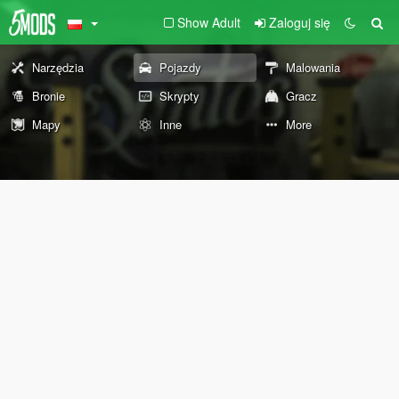
Show Adult
Zaloguj się
Narzędzia
Pojazdy
Malowania
Bronie
Skrypty
Gracz
Mapy
Inne
More