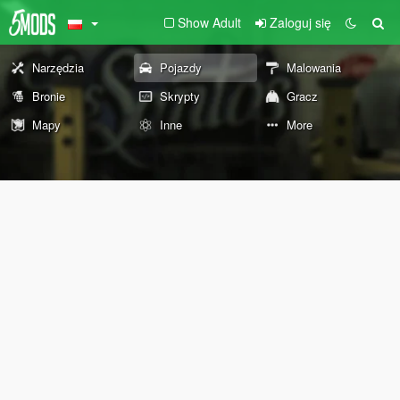
Show Adult
Zaloguj się
Narzędzia
Pojazdy
Malowania
Bronie
Skrypty
Gracz
Mapy
Inne
More