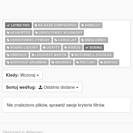
LOTNICTWO
NA BAZIE DOMYŚLNYCH
SAMOLOT
HELIKOPTER
ODRZUTOWIEC WOJSKOWY
ODRZUTOWIEC CYWILNY
CARGO JET
ŚMIGŁOWIEC
WODNO-LĄDOWY
UKRYTY
AIRBUS
BOEING
EMBRAER
LOCKHEED MARTIN
MCDONNELL DOUGLAS
NORTHROP GRUMMAN
SIKORSKY
FIKCYJNY
MENYOO
Kiedy:
Wczoraj
Sortuj według:
Ostatnio dodane
Nie znaleziono plików, sprawdź swoje kryteria filtrów.
Designed in Alderney