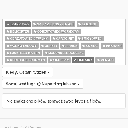
LOTNICTWO
NA BAZIE DOMYŚLNYCH
SAMOLOT
HELIKOPTER
ODRZUTOWIEC WOJSKOWY
ODRZUTOWIEC CYWILNY
CARGO JET
ŚMIGŁOWIEC
WODNO-LĄDOWY
UKRYTY
AIRBUS
BOEING
EMBRAER
LOCKHEED MARTIN
MCDONNELL DOUGLAS
NORTHROP GRUMMAN
SIKORSKY
FIKCYJNY
MENYOO
Kiedy:
Ostatni tydzień
Sortuj według:
Najbardziej lubiane
Nie znaleziono plików, sprawdź swoje kryteria filtrów.
Designed in Alderney