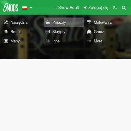
Show Adult
Zaloguj się
Narzędzia
Pojazdy
Malowania
Bronie
Skrypty
Gracz
Mapy
Inne
More