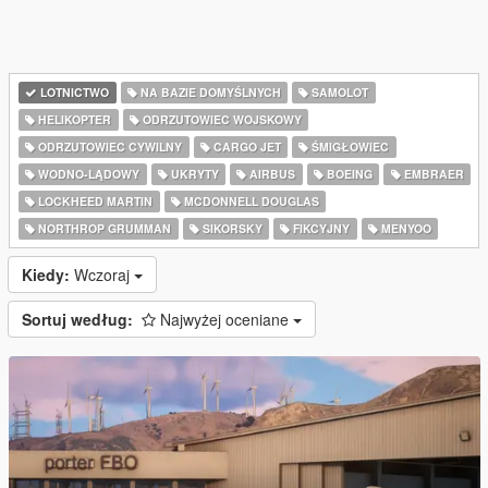
LOTNICTWO
NA BAZIE DOMYŚLNYCH
SAMOLOT
HELIKOPTER
ODRZUTOWIEC WOJSKOWY
ODRZUTOWIEC CYWILNY
CARGO JET
ŚMIGŁOWIEC
WODNO-LĄDOWY
UKRYTY
AIRBUS
BOEING
EMBRAER
LOCKHEED MARTIN
MCDONNELL DOUGLAS
NORTHROP GRUMMAN
SIKORSKY
FIKCYJNY
MENYOO
Kiedy:
Wczoraj
Sortuj według:
Najwyżej oceniane