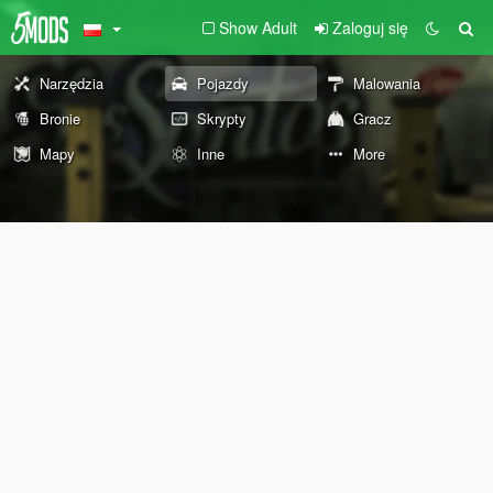
Show Adult
Zaloguj się
Narzędzia
Pojazdy
Malowania
Bronie
Skrypty
Gracz
Mapy
Inne
More