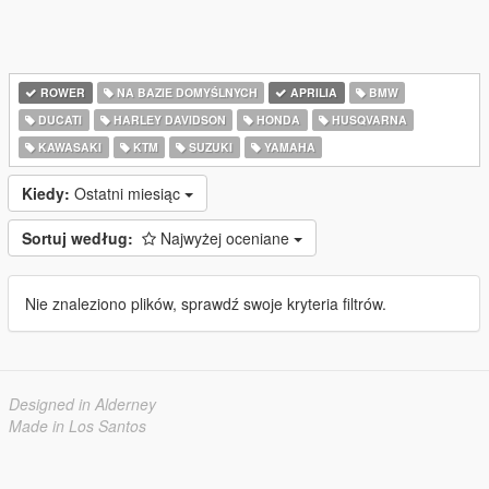
ROWER
NA BAZIE DOMYŚLNYCH
APRILIA
BMW
DUCATI
HARLEY DAVIDSON
HONDA
HUSQVARNA
KAWASAKI
KTM
SUZUKI
YAMAHA
Kiedy:
Ostatni miesiąc
Sortuj według:
Najwyżej oceniane
Nie znaleziono plików, sprawdź swoje kryteria filtrów.
Designed in Alderney
Made in Los Santos