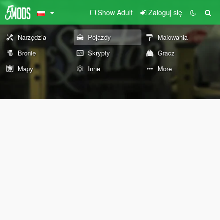
Show Adult
Zaloguj się
Narzędzia
Pojazdy
Malowania
Bronie
Skrypty
Gracz
Mapy
Inne
More