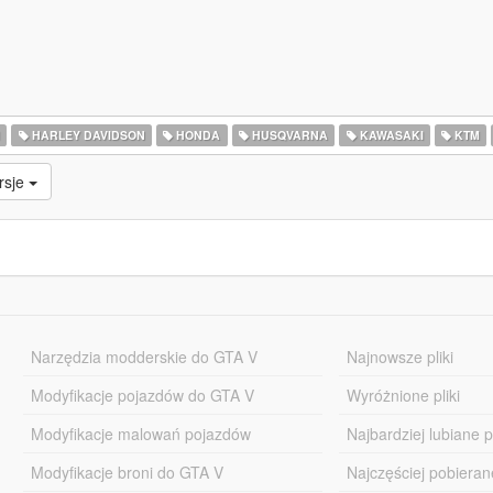
I
HARLEY DAVIDSON
HONDA
HUSQVARNA
KAWASAKI
KTM
rsje
Narzędzia modderskie do GTA V
Najnowsze pliki
Modyfikacje pojazdów do GTA V
Wyróżnione pliki
Modyfikacje malowań pojazdów
Najbardziej lubiane pl
Modyfikacje broni do GTA V
Najczęściej pobierane