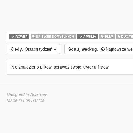
ROWER
NA BAZIE DOMYŚLNYCH
APRILIA
BMW
DUCAT
Kiedy:
Ostatni tydzień
Sortuj według:
Najnowsze we
Nie znaleziono plików, sprawdź swoje kryteria filtrów.
Designed in Alderney
Made in Los Santos