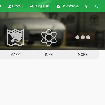
t
Prześlij
Zaloguj się
Rejestracja
MAPY
INNE
MORE