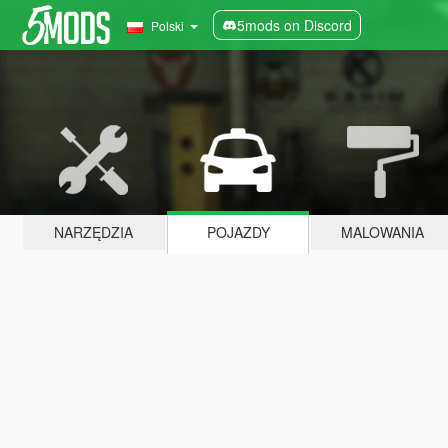
5mods on Discord
Polski
NARZĘDZIA
POJAZDY
MALOWANIA