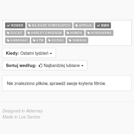
ROWER
NA BAZIE DOMYŚLNYCH
APRILIA
BMW
DUCATI
HARLEY DAVIDSON
HONDA
HUSQVARNA
KAWASAKI
KTM
SUZUKI
YAMAHA
Kiedy:
Ostatni tydzień
Sortuj według:
Najbardziej lubiane
Nie znaleziono plików, sprawdź swoje kryteria filtrów.
Designed in Alderney
Made in Los Santos