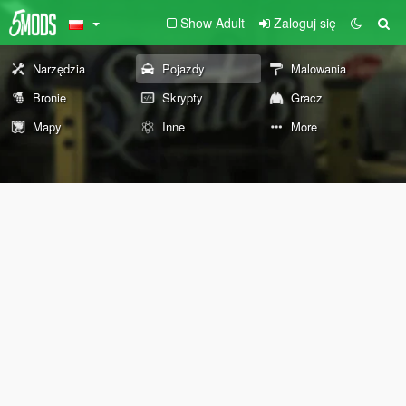
Show Adult
Zaloguj się
Narzędzia
Pojazdy
Malowania
Bronie
Skrypty
Gracz
Mapy
Inne
More