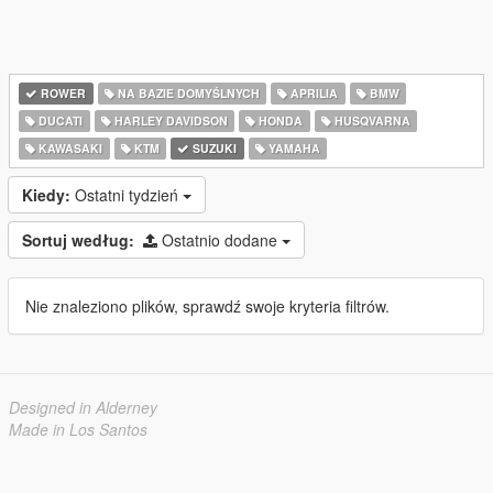
ROWER
NA BAZIE DOMYŚLNYCH
APRILIA
BMW
DUCATI
HARLEY DAVIDSON
HONDA
HUSQVARNA
KAWASAKI
KTM
SUZUKI
YAMAHA
Kiedy:
Ostatni tydzień
Sortuj według:
Ostatnio dodane
Nie znaleziono plików, sprawdź swoje kryteria filtrów.
Designed in Alderney
Made in Los Santos