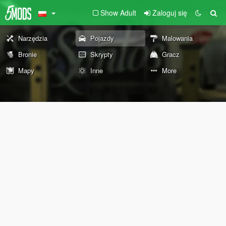
Show Adult
Zaloguj się
Narzędzia
Pojazdy
Malowania
Bronie
Skrypty
Gracz
Mapy
Inne
More