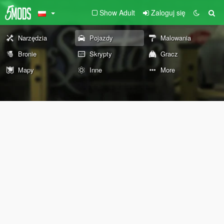
Show Adult
Zaloguj się
Narzędzia
Pojazdy
Malowania
Bronie
Skrypty
Gracz
Mapy
Inne
More