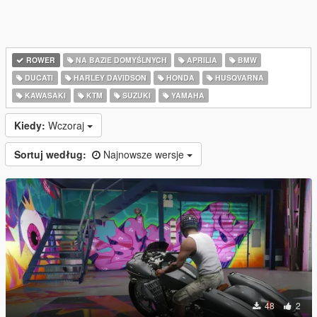
ROWER
NA BAZIE DOMYŚLNYCH
APRILIA
BMW
DUCATI
HARLEY DAVIDSON
HONDA
HUSQVARNA
KAWASAKI
KTM
SUZUKI
YAMAHA
Kiedy:
Wczoraj
Sortuj według:
Najnowsze wersje
48
2