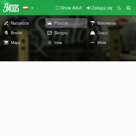
Show Adult
Zaloguj się
Narzędzia
Pojazdy
Malowania
Bronie
Skrypty
Gracz
Mapy
Inne
More