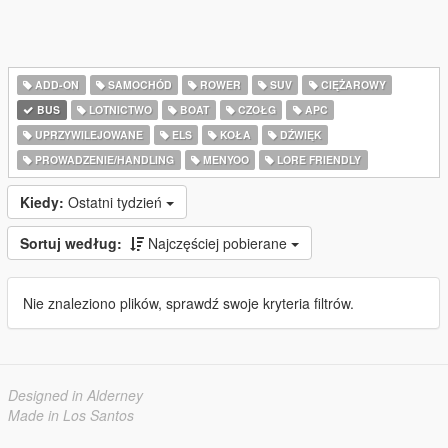
ADD-ON
SAMOCHÓD
ROWER
SUV
CIĘŻAROWY
BUS
LOTNICTWO
BOAT
CZOŁG
APC
UPRZYWILEJOWANE
ELS
KOŁA
DŹWIĘK
PROWADZENIE/HANDLING
MENYOO
LORE FRIENDLY
Kiedy:
Ostatni tydzień
Sortuj według:
Najczęściej pobierane
Nie znaleziono plików, sprawdź swoje kryteria filtrów.
Designed in Alderney
Made in Los Santos