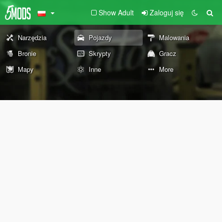
Show Adult
Zaloguj się
Narzędzia
Pojazdy
Malowania
Bronie
Skrypty
Gracz
Mapy
Inne
More