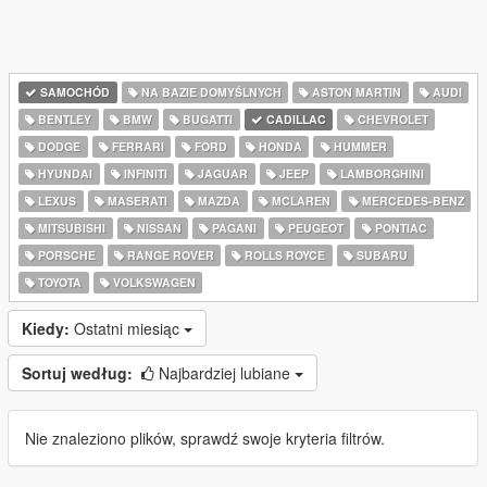
SAMOCHÓD
NA BAZIE DOMYŚLNYCH
ASTON MARTIN
AUDI
BENTLEY
BMW
BUGATTI
CADILLAC
CHEVROLET
DODGE
FERRARI
FORD
HONDA
HUMMER
HYUNDAI
INFINITI
JAGUAR
JEEP
LAMBORGHINI
LEXUS
MASERATI
MAZDA
MCLAREN
MERCEDES-BENZ
MITSUBISHI
NISSAN
PAGANI
PEUGEOT
PONTIAC
PORSCHE
RANGE ROVER
ROLLS ROYCE
SUBARU
TOYOTA
VOLKSWAGEN
Kiedy:
Ostatni miesiąc
Sortuj według:
Najbardziej lubiane
Nie znaleziono plików, sprawdź swoje kryteria filtrów.