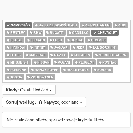
SAMOCHÓD
NA BAZIE DOMYŚLNYCH
ASTON MARTIN
AUDI
BENTLEY
BMW
BUGATTI
CADILLAC
CHEVROLET
DODGE
FERRARI
FORD
HONDA
HUMMER
HYUNDAI
INFINITI
JAGUAR
JEEP
LAMBORGHINI
LEXUS
MASERATI
MAZDA
MCLAREN
MERCEDES-BENZ
MITSUBISHI
NISSAN
PAGANI
PEUGEOT
PONTIAC
PORSCHE
RANGE ROVER
ROLLS ROYCE
SUBARU
TOYOTA
VOLKSWAGEN
Kiedy:
Ostatni tydzień
Sortuj według:
Najwyżej oceniane
Nie znaleziono plików, sprawdź swoje kryteria filtrów.