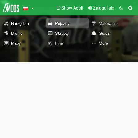
Show Adult
Zaloguj się
Narzędzia
Pojazdy
Malowania
Bronie
Skrypty
Gracz
Mapy
Inne
More