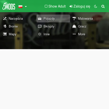
Show Adult
Zaloguj się
Narzędzia
Pojazdy
Malowania
Bronie
Skrypty
Gracz
Mapy
Inne
More