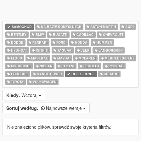
SAMOCHÓD
NA BAZIE DOMYŚLNYCH
ASTON MARTIN
AUDI
BENTLEY
BMW
BUGATTI
CADILLAC
CHEVROLET
DODGE
FERRARI
FORD
HONDA
HUMMER
HYUNDAI
INFINITI
JAGUAR
JEEP
LAMBORGHINI
LEXUS
MASERATI
MAZDA
MCLAREN
MERCEDES-BENZ
MITSUBISHI
NISSAN
PAGANI
PEUGEOT
PONTIAC
PORSCHE
RANGE ROVER
ROLLS ROYCE
SUBARU
TOYOTA
VOLKSWAGEN
Kiedy:
Wczoraj
Sortuj według:
Najnowsze wersje
Nie znaleziono plików, sprawdź swoje kryteria filtrów.