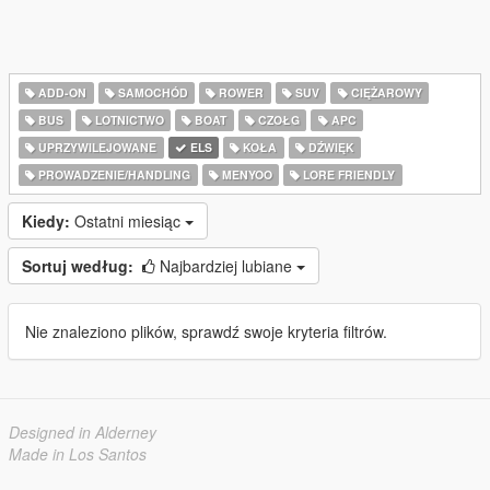
ADD-ON
SAMOCHÓD
ROWER
SUV
CIĘŻAROWY
BUS
LOTNICTWO
BOAT
CZOŁG
APC
UPRZYWILEJOWANE
ELS
KOŁA
DŹWIĘK
PROWADZENIE/HANDLING
MENYOO
LORE FRIENDLY
Kiedy:
Ostatni miesiąc
Sortuj według:
Najbardziej lubiane
Nie znaleziono plików, sprawdź swoje kryteria filtrów.
Designed in Alderney
Made in Los Santos