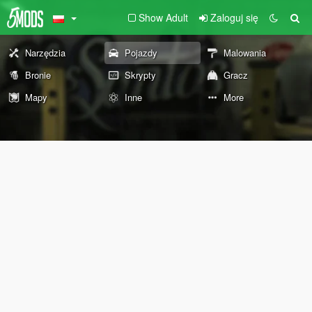
Show Adult
Zaloguj się
Narzędzia
Pojazdy
Malowania
Bronie
Skrypty
Gracz
Mapy
Inne
More