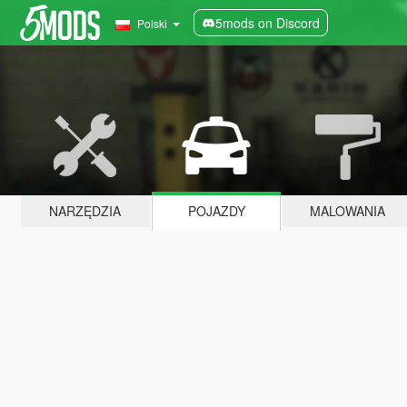
5mods on Discord
Polski
NARZĘDZIA
POJAZDY
MALOWANIA