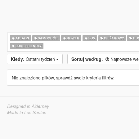
ADD-ON
SAMOCHÓD
ROWER
SUV
CIĘŻAROWY
BU
LORE FRIENDLY
Kiedy:
Ostatni tydzień
Sortuj według:
Najnowsze we
Nie znaleziono plików, sprawdź swoje kryteria filtrów.
Designed in Alderney
Made in Los Santos