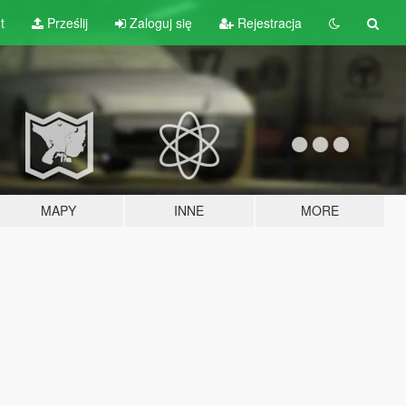
t
Prześlij
Zaloguj się
Rejestracja
MAPY
INNE
MORE