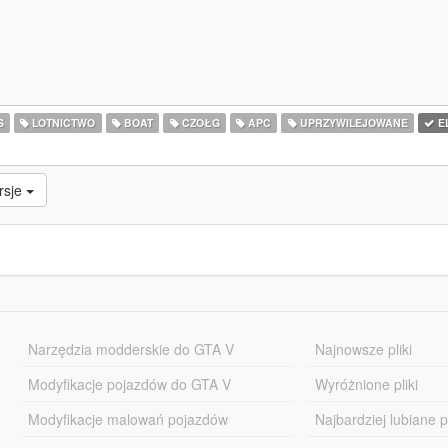
S
LOTNICTWO
BOAT
CZOŁG
APC
UPRZYWILEJOWANE
E
rsje
Narzędzia modderskie do GTA V
Najnowsze pliki
Modyfikacje pojazdów do GTA V
Wyróżnione pliki
Modyfikacje malowań pojazdów
Najbardziej lubiane pl