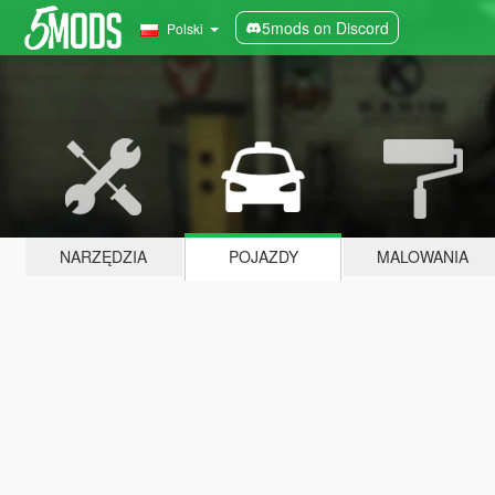
5mods on Discord
Polski
NARZĘDZIA
POJAZDY
MALOWANIA