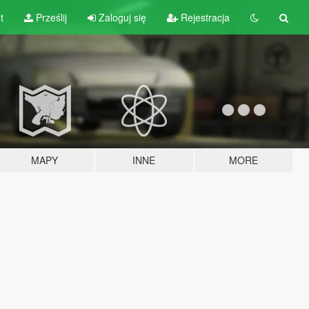
t
Prześlij
Zaloguj się
Rejestracja
MAPY
INNE
MORE