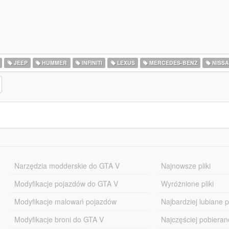
JEEP
HUMMER
INFINITI
LEXUS
MERCEDES-BENZ
NISS
Narzędzia modderskie do GTA V
Najnowsze pliki
Modyfikacje pojazdów do GTA V
Wyróżnione pliki
Modyfikacje malowań pojazdów
Najbardziej lubiane pl
Modyfikacje broni do GTA V
Najczęściej pobierane