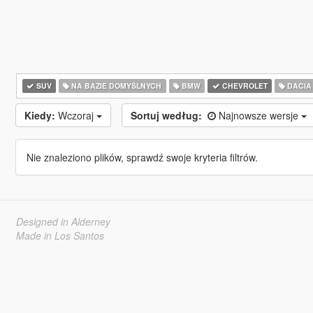
SUV
NA BAZIE DOMYŚLNYCH
BMW
CHEVROLET
DACIA
Kiedy:
Wczoraj
Sortuj według:
Najnowsze wersje
Nie znaleziono plików, sprawdź swoje kryteria filtrów.
Designed in Alderney
Made in Los Santos