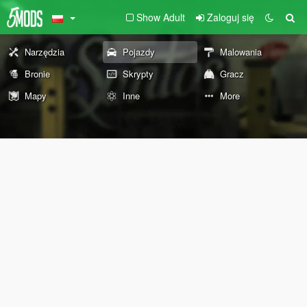
Show Adult
Zaloguj się
Narzędzia
Pojazdy
Malowania
Bronie
Skrypty
Gracz
Mapy
Inne
More