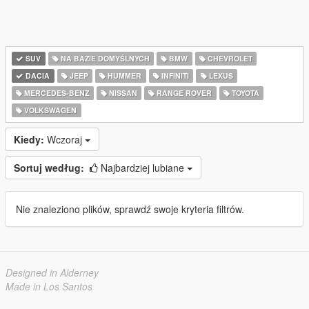
SUV
NA BAZIE DOMYŚLNYCH
BMW
CHEVROLET
DACIA
JEEP
HUMMER
INFINITI
LEXUS
MERCEDES-BENZ
NISSAN
RANGE ROVER
TOYOTA
VOLKSWAGEN
Kiedy:
Wczoraj
Sortuj według:
Najbardziej lubiane
Nie znaleziono plików, sprawdź swoje kryteria filtrów.
Designed in Alderney
Made in Los Santos