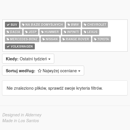
SUV
NA BAZIE DOMYŚLNYCH
BMW
CHEVROLET
DACIA
JEEP
HUMMER
INFINITI
LEXUS
MERCEDES-BENZ
NISSAN
RANGE ROVER
TOYOTA
VOLKSWAGEN
Kiedy:
Ostatni tydzień
Sortuj według:
Najwyżej oceniane
Nie znaleziono plików, sprawdź swoje kryteria filtrów.
Designed in Alderney
Made in Los Santos