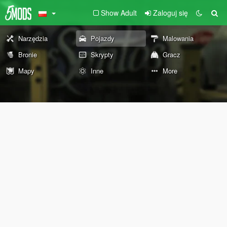
Show Adult
Zaloguj się
Narzędzia
Pojazdy
Malowania
Bronie
Skrypty
Gracz
Mapy
Inne
More