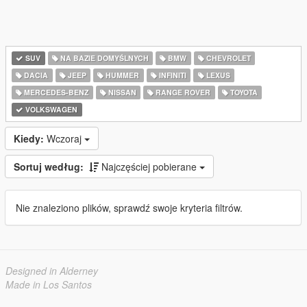
SUV
NA BAZIE DOMYŚLNYCH
BMW
CHEVROLET
DACIA
JEEP
HUMMER
INFINITI
LEXUS
MERCEDES-BENZ
NISSAN
RANGE ROVER
TOYOTA
VOLKSWAGEN
Kiedy:
Wczoraj
Sortuj według:
Najczęściej pobierane
Nie znaleziono plików, sprawdź swoje kryteria filtrów.
Designed in Alderney
Made in Los Santos