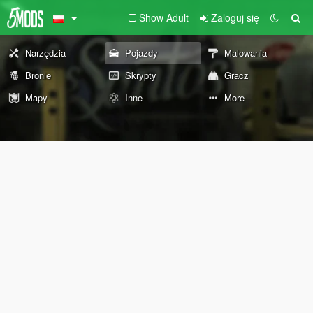
Show Adult
Zaloguj się
Narzędzia
Pojazdy
Malowania
Bronie
Skrypty
Gracz
Mapy
Inne
More