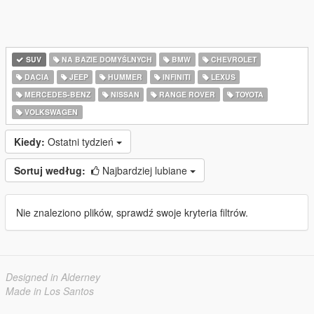
SUV
NA BAZIE DOMYŚLNYCH
BMW
CHEVROLET
DACIA
JEEP
HUMMER
INFINITI
LEXUS
MERCEDES-BENZ
NISSAN
RANGE ROVER
TOYOTA
VOLKSWAGEN
Kiedy:
Ostatni tydzień
Sortuj według:
Najbardziej lubiane
Nie znaleziono plików, sprawdź swoje kryteria filtrów.
Designed in Alderney
Made in Los Santos