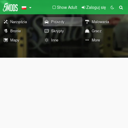
Show Adult
Zaloguj się
Narzędzia
Pojazdy
Malowania
Bronie
Skrypty
Gracz
Mapy
Inne
More