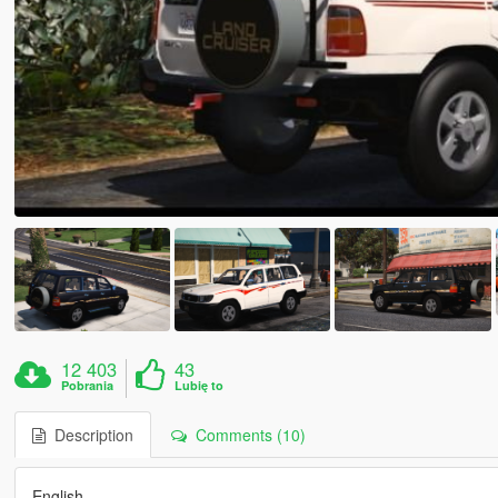
12 403
43
Pobrania
Lubię to
Description
Comments (10)
English