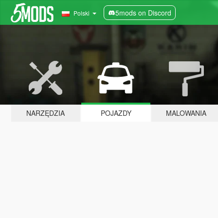
5mods on Discord
Polski
NARZĘDZIA
POJAZDY
MALOWANIA