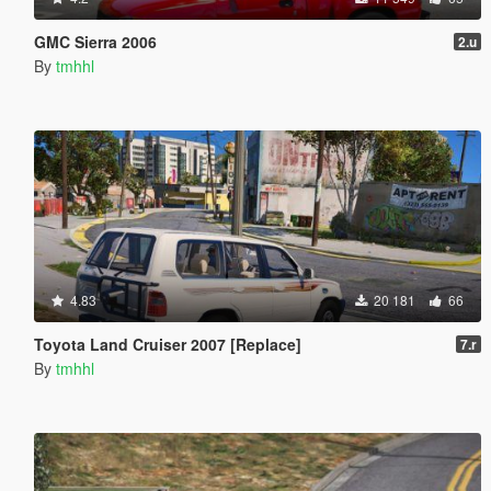
GMC Sierra 2006
2.u
By
tmhhl
4.83
20 181
66
Toyota Land Cruiser 2007 [Replace]
7.r
By
tmhhl