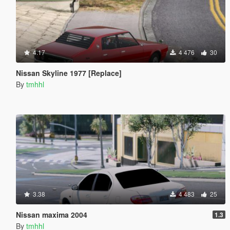
4.17
4 476
30
Nissan Skyline 1977 [Replace]
By
tmhhl
3.38
4 483
25
Nissan maxima 2004
1.3
By
tmhhl