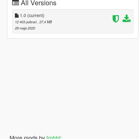
All Versions
1.0
(current)
12 403 pobrań
, 27,4 MB
28 maja 2020
More mods by
tmhhl
: