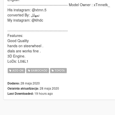
----------------------------------------------- Model Owner : xTmnetk_
His instagram: @xtmn.5
converted By: تمهلل
My instagram: @6hdc
-----------------------------------------------
Features:
Good Quality
hands on steerwheel .
dials are works fine .
3D Engine.
LoDs: L0&L1
ADD-ON
SAMOCHÓD
TOYOTA
28 maja 2020
Dodano:
28 maja 2020
Ostatnia aktualizacja:
19 hours ago
Last Downloaded: