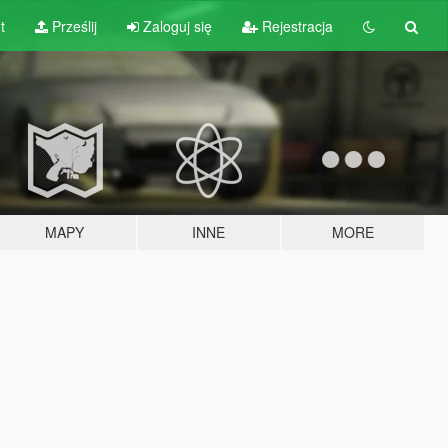
t
Prześlij
Zaloguj się
Rejestracja
MAPY
INNE
MORE