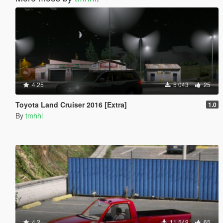
4.25
5 043
25
Toyota Land Cruiser 2016 [Extra]
1.0
By
tmhhl
4.2
11 549
65