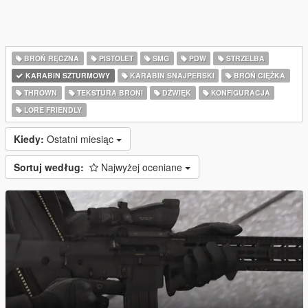
BROŃ RĘCZNA
PISTOLET
SMG
PDW
STRZELBA
KARABIN SZTURMOWY
KARABIN SNAJPERSKI
BROŃ CIĘŻKA
THROWN
TEKSTURA BRONI
DŹWIĘK
KONFIGURACJA
LORE FRIENDLY
Kiedy:
Ostatni miesiąc
Sortuj według:
Najwyżej oceniane