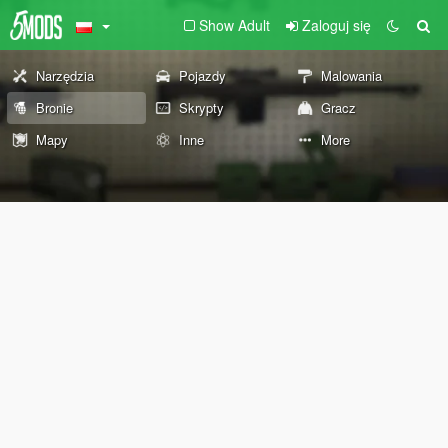
Show Adult
Zaloguj się
Narzędzia
Pojazdy
Malowania
Bronie
Skrypty
Gracz
Mapy
Inne
More