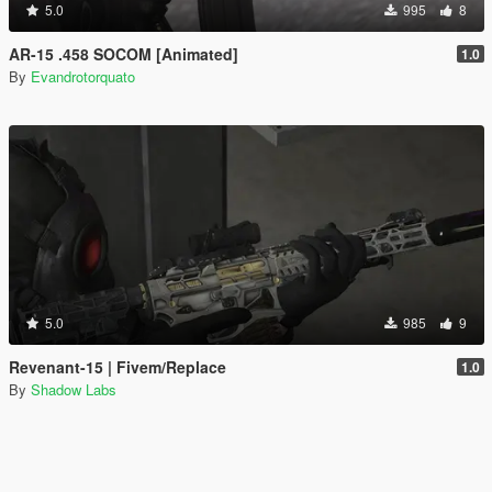
5.0
995
8
AR-15 .458 SOCOM [Animated]
1.0
By
Evandrotorquato
5.0
985
9
Revenant-15 | Fivem/Replace
1.0
By
Shadow Labs