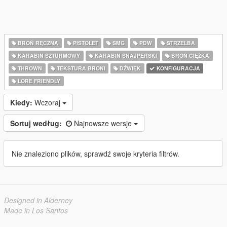
BROŃ RĘCZNA
PISTOLET
SMG
PDW
STRZELBA
KARABIN SZTURMOWY
KARABIN SNAJPERSKI
BROŃ CIĘŻKA
THROWN
TEKSTURA BRONI
DŹWIĘK
KONFIGURACJA
LORE FRIENDLY
Kiedy:
Wczoraj
Sortuj według:
Najnowsze wersje
Nie znaleziono plików, sprawdź swoje kryteria filtrów.
Designed in Alderney
Made in Los Santos