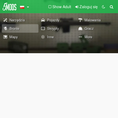
Show Adult
Zaloguj się
Narzędzia
Pojazdy
Malowania
Bronie
Skrypty
Gracz
Mapy
Inne
More