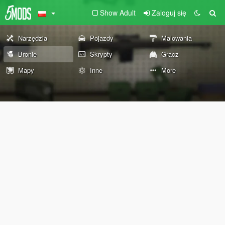
Show Adult
Zaloguj się
Narzędzia
Pojazdy
Malowania
Bronie
Skrypty
Gracz
Mapy
Inne
More