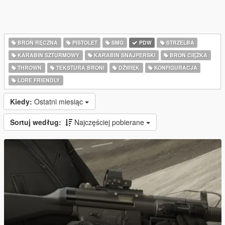
BROŃ RĘCZNA
PISTOLET
SMG
PDW
STRZELBA
KARABIN SZTURMOWY
KARABIN SNAJPERSKI
BROŃ CIĘŻKA
THROWN
TEKSTURA BRONI
DŹWIĘK
KONFIGURACJA
LORE FRIENDLY
Kiedy:
Ostatni miesiąc
Sortuj według:
Najczęściej pobierane