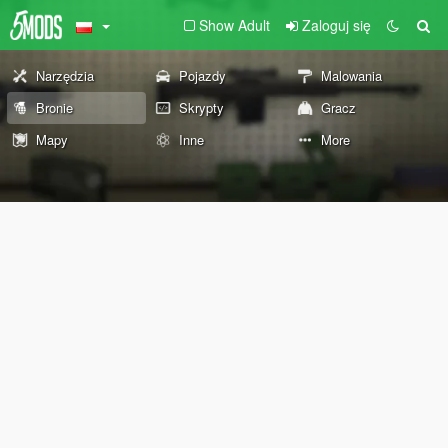
Show Adult
Zaloguj się
Narzędzia
Pojazdy
Malowania
Bronie
Skrypty
Gracz
Mapy
Inne
More