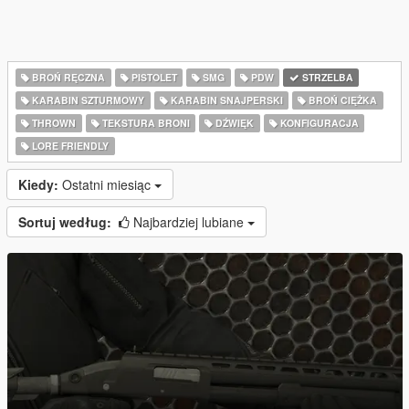
BROŃ RĘCZNA
PISTOLET
SMG
PDW
STRZELBA
KARABIN SZTURMOWY
KARABIN SNAJPERSKI
BROŃ CIĘŻKA
THROWN
TEKSTURA BRONI
DŹWIĘK
KONFIGURACJA
LORE FRIENDLY
Kiedy:
Ostatni miesiąc
Sortuj według:
Najbardziej lubiane