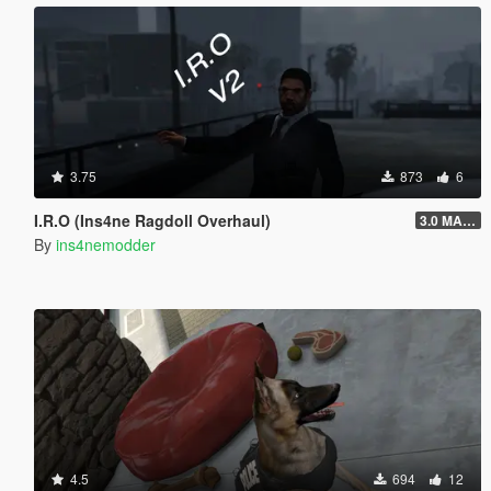
3.75
873
6
I.R.O (Ins4ne Ragdoll Overhaul)
3.0 MASSIVE OVERHAUL
By
ins4nemodder
4.5
694
12