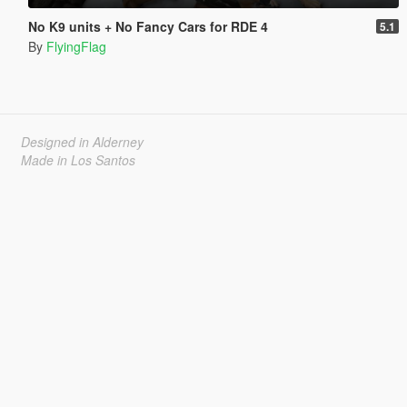
No K9 units + No Fancy Cars for RDE 4
5.1
By
FlyingFlag
Designed in Alderney
Made in Los Santos