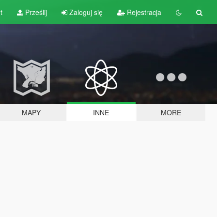
t
Prześlij
Zaloguj się
Rejestracja
MAPY
INNE
MORE