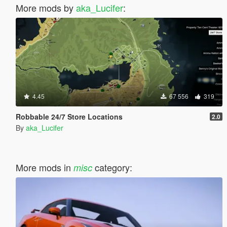
More mods by
aka_Lucifer
:
4.45
67 556
319
Robbable 24/7 Store Locations
2.0
By
aka_Lucifer
More mods in
category:
misc