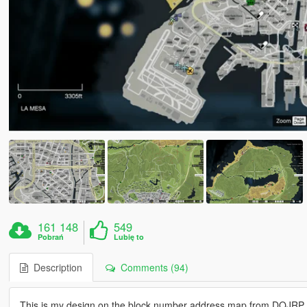
161 148
549
Pobrań
Lubię to
Description
Comments (94)
This is my design on the block number address map from DOJRP fo