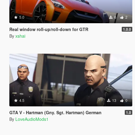
5.0
6
2
Real window roll‑up/roll‑down for GTR
1.0.0
By
xshai
4.5
13
0
GTA V - Hartman (Gny. Sgt. Hartman) German
1.0
By
LoveAudioMods1