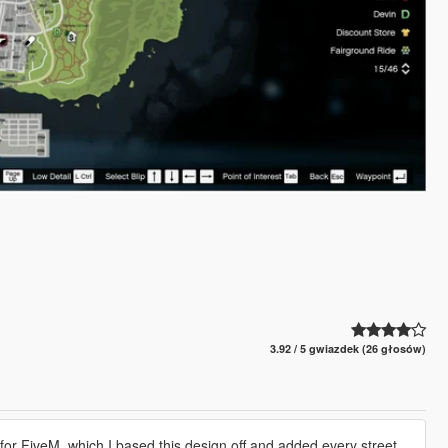
3.92 / 5 gwiazdek (26 głosów)
r FiveM, which I based this design off and added every street