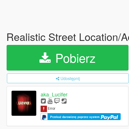
Realistic Street Location
Pobierz
Udostępnij
aka_Lucifer
Przekaż darowiznę poprzez system