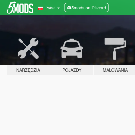
5mods on Discord
Polski
NARZĘDZIA
POJAZDY
MALOWANIA