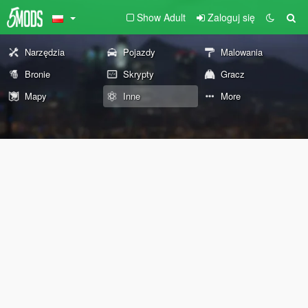
Show Adult
Zaloguj się
Narzędzia
Pojazdy
Malowania
Bronie
Skrypty
Gracz
Mapy
Inne
More