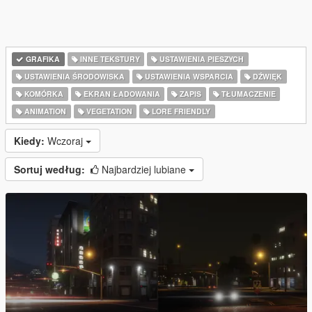
GRAFIKA
INNE TEKSTURY
USTAWIENIA PIESZYCH
USTAWIENIA ŚRODOWISKA
USTAWIENIA WSPARCIA
DŹWIĘK
KOMÓRKA
EKRAN ŁADOWANIA
ZAPIS
TŁUMACZENIE
ANIMATION
VEGETATION
LORE FRIENDLY
Kiedy:
Wczoraj
Sortuj według:
Najbardziej lubiane