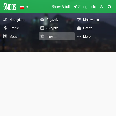
Show Adult
Zaloguj się
Narzędzia
Pojazdy
Malowania
Bronie
Skrypty
Gracz
Mapy
Inne
More