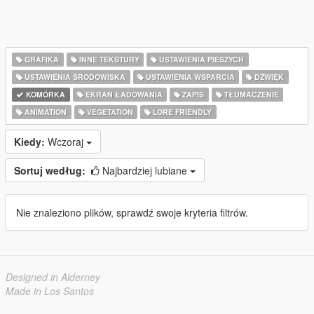
GRAFIKA
INNE TEKSTURY
USTAWIENIA PIESZYCH
USTAWIENIA ŚRODOWISKA
USTAWIENIA WSPARCIA
DŹWIĘK
KOMÓRKA
EKRAN ŁADOWANIA
ZAPIS
TŁUMACZENIE
ANIMATION
VEGETATION
LORE FRIENDLY
Kiedy:
Wczoraj
Sortuj według:
Najbardziej lubiane
Nie znaleziono plików, sprawdź swoje kryteria filtrów.
Designed in Alderney
Made in Los Santos