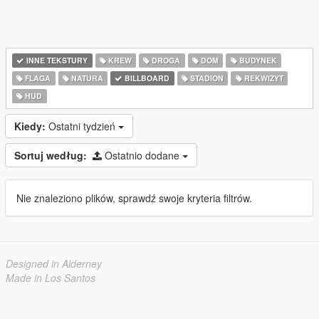
INNE TEKSTURY
KREW
DROGA
DOM
BUDYNEK
FLAGA
NATURA
BILLBOARD
STADION
REKWIZYT
HUD
Kiedy:
Ostatni tydzień
Sortuj według:
Ostatnio dodane
Nie znaleziono plików, sprawdź swoje kryteria filtrów.
Designed in Alderney
Made in Los Santos