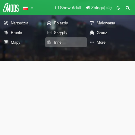
Show Adult
Zaloguj się
Narzędzia
Pojazdy
Malowania
Bronie
Skrypty
Gracz
Mapy
Inne
More