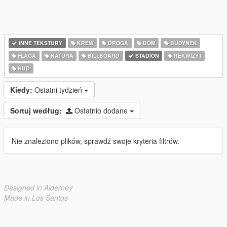
INNE TEKSTURY
KREW
DROGA
DOM
BUDYNEK
FLAGA
NATURA
BILLBOARD
STADION
REKWIZYT
HUD
Kiedy:
Ostatni tydzień
Sortuj według:
Ostatnio dodane
Nie znaleziono plików, sprawdź swoje kryteria filtrów.
Designed in Alderney
Made in Los Santos