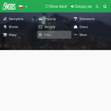
Show Adult
Zaloguj się
Narzędzia
Pojazdy
Malowania
Bronie
Skrypty
Gracz
Mapy
Inne
More