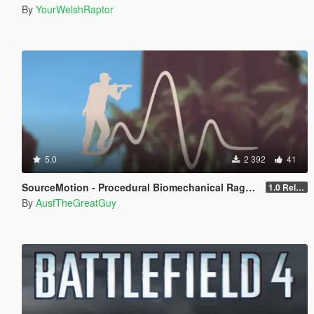
By
YourWelshRaptor
5.0
2 392
41
SourceMotion - Procedural Biomechanical Ragdoll System
1.0 Release Candidate 3
By
AusfTheGreatGuy