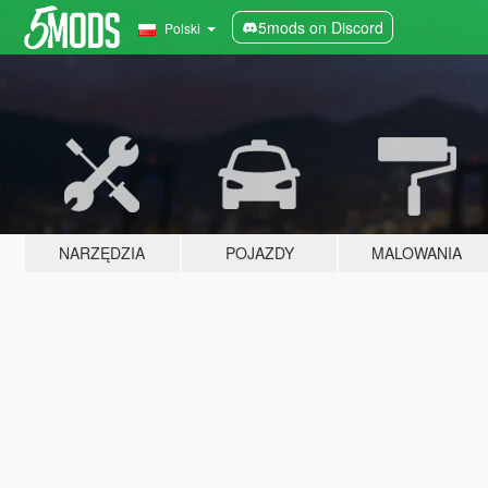
5mods on Discord
Polski
NARZĘDZIA
POJAZDY
MALOWANIA