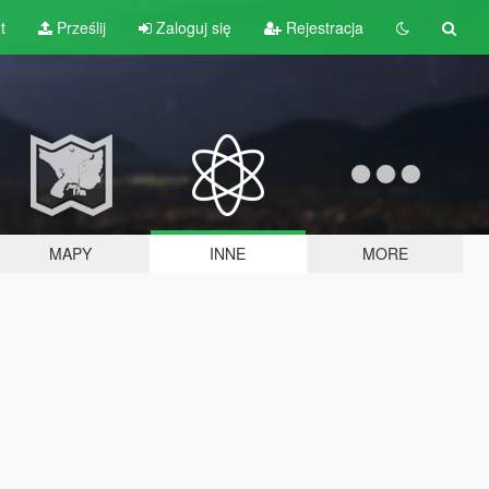
t
Prześlij
Zaloguj się
Rejestracja
MAPY
INNE
MORE