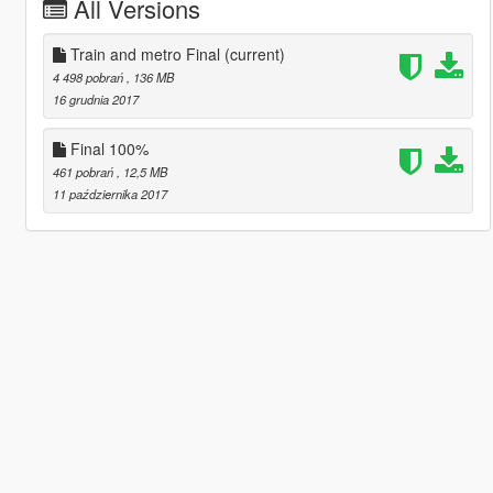
All Versions
Train and metro Final
(current)
4 498 pobrań
, 136 MB
16 grudnia 2017
Final 100%
461 pobrań
, 12,5 MB
11 października 2017