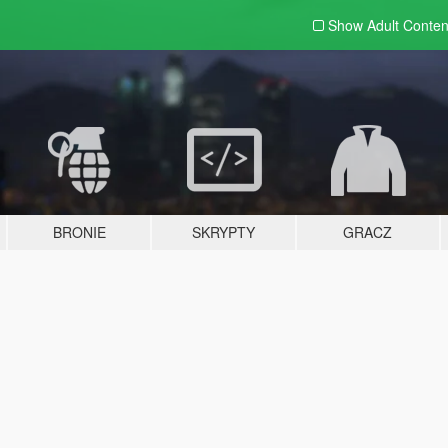
Show Adult
Conten
BRONIE
SKRYPTY
GRACZ