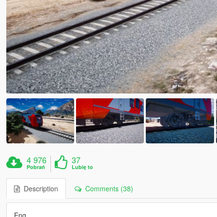
4 976
37
Pobrań
Lubię to
Description
Comments (38)
Eng...