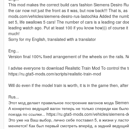
This mod makes the correct build cars fashion Siemens Desiro Rus
the car now not just the front as it was, but now back!!! That is, as in
mods.com/vehicles/siemens-desiro-rus-lastochka Added the number 
set 5, life swallows 5 cars! The number of cars is a leading car d
leading watch ago. Put at least 100 if you know how))) of course it
much!
Sorry for my English, translated with a translator
Eng...
Version final 100% fixed arrangement of the wheels on the rails. No
I advise everyone to download Realistic Train Mod To control the t
https://ru.gta5-mods.com/scripts/realistic-train-mod
Will do even if the model train is worth, it is in the game then, afte
Rus...
Этот мод делает правильное построение вагонов мода Siemens
А конкретно ведущий вагон теперь не только спереди как было, 
поезда по ссылки... https://ru.gta5-mods.com/vehicles/siemens-d
Это уже на Ваш выбор, лично себе поставил 5, в жизни у ласто
меняется! Как был первый смотреть вперёд, а задний ведущий