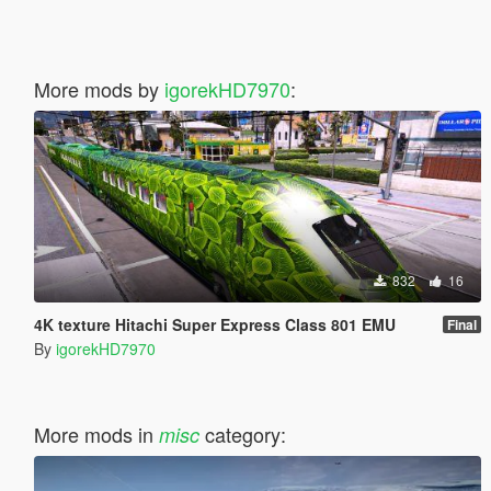
More mods by
igorekHD7970
:
832
16
4K texture Hitachi Super Express Class 801 EMU
Final
By
igorekHD7970
More mods in
category:
misc