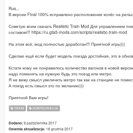
Rus...
В версии Final 100% исправлено расположение колёс на рельса
Советую всем скачать Realistic Train Mod Для управлением пое
составом!!! https://ru.gta5-mods.com/scripts/realistic-train-mod
На этом всё, мод полностью доработан!!! Приятной игры)))
Сделаю ещё если будет модель поезда достойная, это в обнов
Кстати кому не понравилось количество вагонов в новой верси
надо поменять на нужную будь это поезд или метро.
Я не вижу смысл увеличить метро так как на станцию не помест
А поезд есть смысл это по желанию)))
Приятной Вам игры!
TRAIN
KONFIGURACJA
9 października 2017
Dodano:
16 grudnia 2017
Ostatnia aktualizacja: