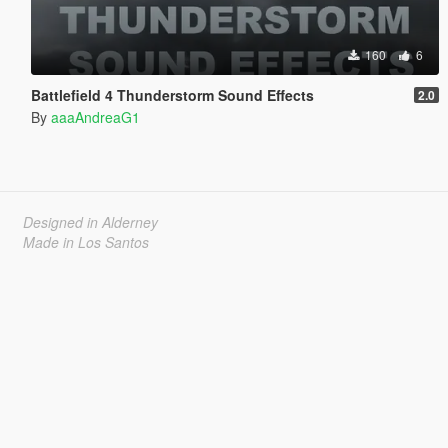
160
6
Battlefield 4 Thunderstorm Sound Effects
2.0
By
aaaAndreaG1
Designed in Alderney
Made in Los Santos