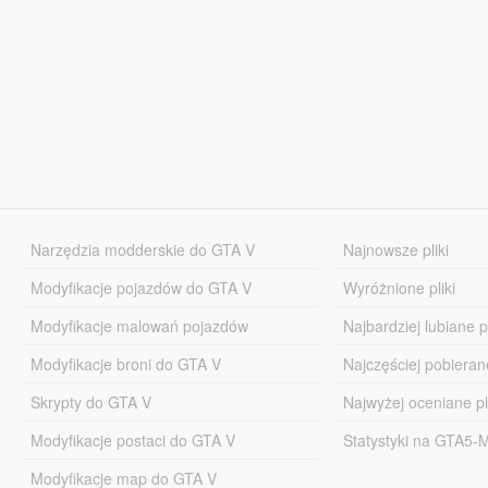
Narzędzia modderskie do GTA V
Najnowsze pliki
Modyfikacje pojazdów do GTA V
Wyróżnione pliki
Modyfikacje malowań pojazdów
Najbardziej lubiane pl
Modyfikacje broni do GTA V
Najczęściej pobierane
Skrypty do GTA V
Najwyżej oceniane pl
Modyfikacje postaci do GTA V
Statystyki na GTA5
Modyfikacje map do GTA V