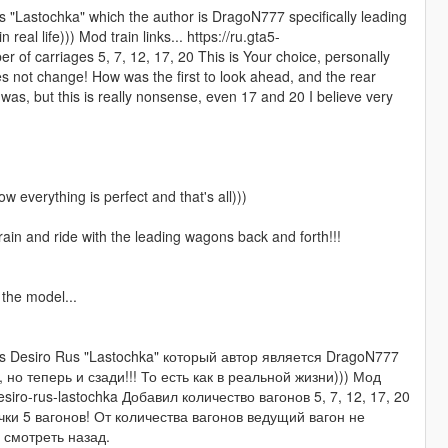
 "Lastochka" which the author is DragoN777 specifically leading
 real life))) Mod train links... https://ru.gta5-
of carriages 5, 7, 12, 17, 20 This is Your choice, personally
oes not change! How was the first to look ahead, and the rear
 was, but this is really nonsense, even 17 and 20 I believe very
w everything is perfect and that's all)))
rain and ride with the leading wagons back and forth!!!
r the model...
 Desiro Rus "Lastochka" который автор является DragoN777
но теперь и сзади!!! То есть как в реальной жизни))) Мод
esiro-rus-lastochka Добавил количество вагонов 5, 7, 12, 17, 20
чки 5 вагонов! От количества вагонов ведущий вагон не
 смотреть назад.