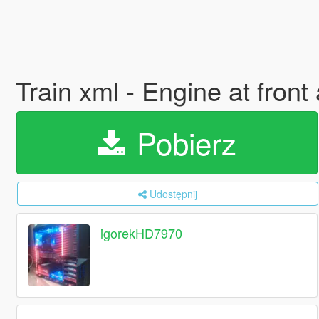
Train xml - Engine at front
Pobierz
Udostępnij
igorekHD7970