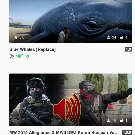
5.0
34
4
Blue Whales [Replace]
1.0
By
MiiTins
16
1
MW 2019 Allegiance & MWII DMZ Konni Russian Voice Groups for Peds
1.0.0