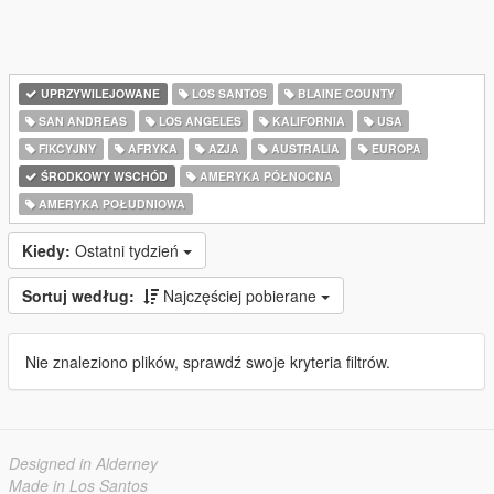
UPRZYWILEJOWANE
LOS SANTOS
BLAINE COUNTY
SAN ANDREAS
LOS ANGELES
KALIFORNIA
USA
FIKCYJNY
AFRYKA
AZJA
AUSTRALIA
EUROPA
ŚRODKOWY WSCHÓD
AMERYKA PÓŁNOCNA
AMERYKA POŁUDNIOWA
Kiedy:
Ostatni tydzień
Sortuj według:
Najczęściej pobierane
Nie znaleziono plików, sprawdź swoje kryteria filtrów.
Designed in Alderney
Made in Los Santos