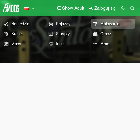
Show Adult
Zaloguj się
Narzędzia
Pojazdy
Malowania
Bronie
Skrypty
Gracz
Mapy
Inne
More