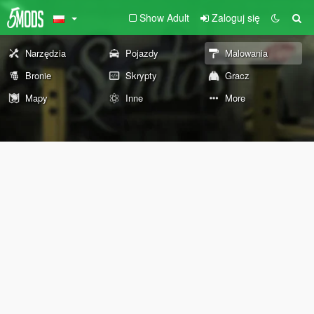
Show Adult
Zaloguj się
Narzędzia
Pojazdy
Malowania
Bronie
Skrypty
Gracz
Mapy
Inne
More