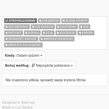
UPRZYWILEJOWANE
LOS SANTOS
BLAINE COUNTY
SAN ANDREAS
LOS ANGELES
KALIFORNIA
USA
FIKCYJNY
AFRYKA
AZJA
AUSTRALIA
EUROPA
ŚRODKOWY WSCHÓD
AMERYKA PÓŁNOCNA
AMERYKA POŁUDNIOWA
Kiedy:
Ostatni tydzień
Sortuj według:
Najczęściej pobierane
Nie znaleziono plików, sprawdź swoje kryteria filtrów.
Designed in Alderney
Made in Los Santos