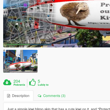
204
5
Pobrania
Lubię to
Description
Comments (3)
Just a simple kiwi blimp skin that has a cute kiwi on it, and "Prote