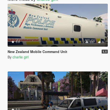
5.0
337
6
New Zealand Mobile Command Unit
1.1
By
charlie girl
5.0
292
1