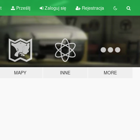
t
Prześlij
Zaloguj się
Rejestracja
MAPY
INNE
MORE