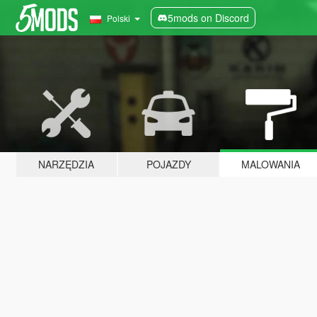
5mods on Discord
Polski
NARZĘDZIA
POJAZDY
MALOWANIA