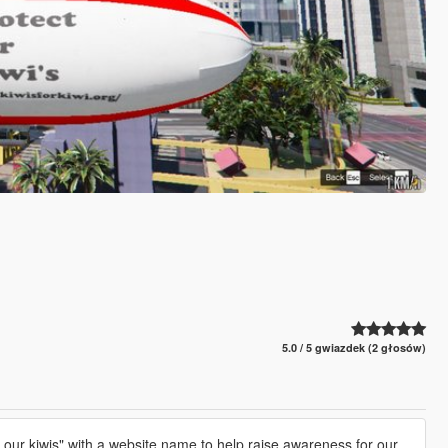
5.0 / 5 gwiazdek (2 głosów)
ct our kiwis" with a website name to help raise awareness for our