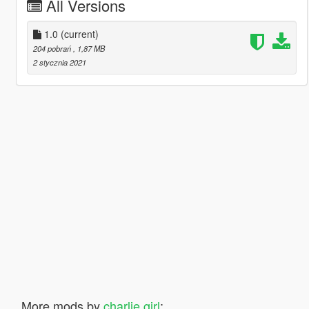
All Versions
1.0
(current)
204 pobrań
, 1,87 MB
2 stycznia 2021
More mods by
charlie girl
: