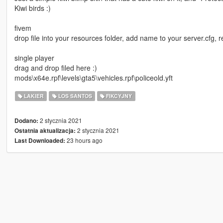
Kiwi birds :)
fivem
drop file into your resources folder, add name to your server.cfg, re
single player
drag and drop filed here :)
mods\x64e.rpf\levels\gta5\vehicles.rpf\policeold.yft
LAKIER
LOS SANTOS
FIKCYJNY
2 stycznia 2021
Dodano:
2 stycznia 2021
Ostatnia aktualizacja:
23 hours ago
Last Downloaded: