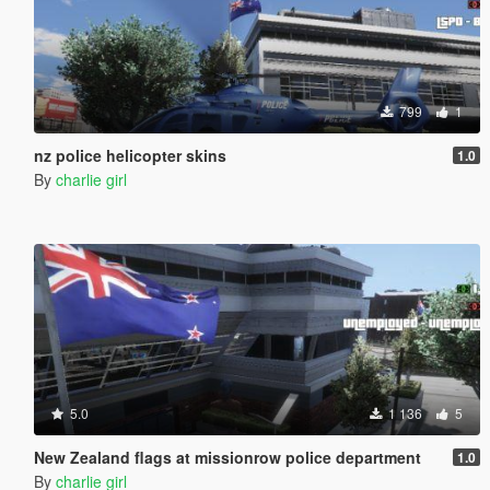
799
1
nz police helicopter skins
1.0
By
charlie girl
5.0
1 136
5
New Zealand flags at missionrow police department
1.0
By
charlie girl