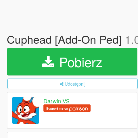
Cuphead [Add-On Ped]
1.
Pobierz
Udostępnij
Darwin VS
Support me on