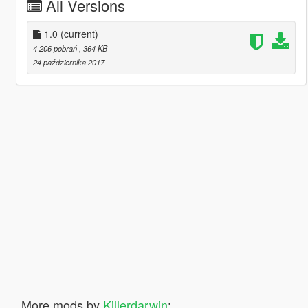
All Versions
1.0
(current)
4 206 pobrań
, 364 KB
24 października 2017
More mods by
Killerdarwin
: