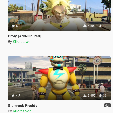
5.0
4 599
43
Broly [Add-On Ped]
By
Killerdarwin
4.7
3 955
36
Glamrock Freddy
0.1
By
Killerdarwin