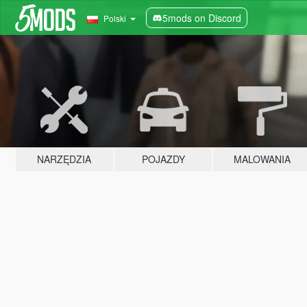
5mods on Discord
Polski
NARZĘDZIA
POJAZDY
MALOWANIA