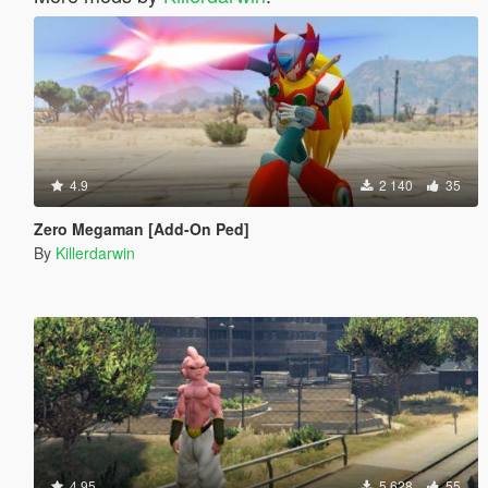
4.9
2 140
35
Zero Megaman [Add-On Ped]
By
Killerdarwin
4.95
5 628
55