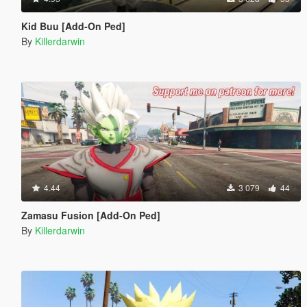
Kid Buu [Add-On Ped]
By
Killerdarwin
4.44
3 079
44
Zamasu Fusion [Add-On Ped]
By
Killerdarwin