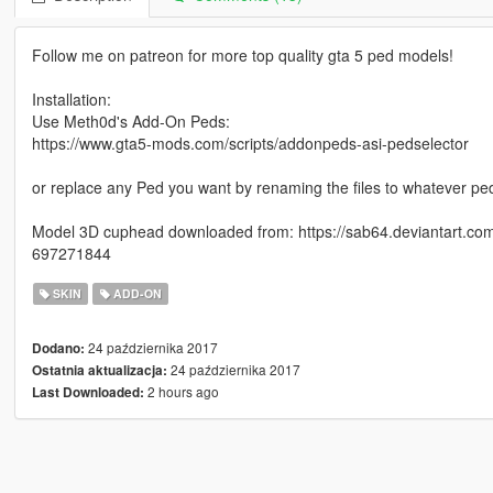
Follow me on patreon for more top quality gta 5 ped models!
Installation:
Use Meth0d's Add-On Peds:
https://www.gta5-mods.com/scripts/addonpeds-asi-pedselector
or replace any Ped you want by renaming the files to whatever pe
Model 3D cuphead downloaded from: https://sab64.deviantart
697271844
SKIN
ADD-ON
24 października 2017
Dodano:
24 października 2017
Ostatnia aktualizacja:
2 hours ago
Last Downloaded: