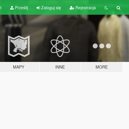
t
Prześlij
Zaloguj się
Rejestracja
MAPY
INNE
MORE