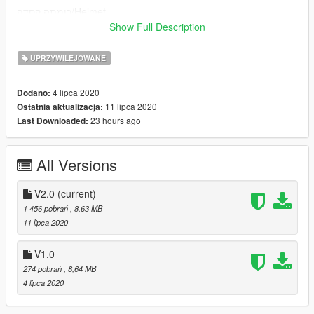
כומתה.קסדה/Helmet
Show Full Description
V\mods\x64e.rpf\models\cdimages\pedprops.rpf\s_m_y_firema
n_01_p.ytd
UPRZYWILEJOWANE
V\x64e.rpf\models\cdimages\pedprops.rpf\s_m_y_fireman_01_
4 lipca 2020
Dodano:
p.ytd
11 lipca 2020
Ostatnia aktualizacja:
23 hours ago
Last Downloaded:
My Discord: Predator7826#1291
by: Predator7826
All Versions
V2.0
(current)
1 456 pobrań
, 8,63 MB
11 lipca 2020
V1.0
274 pobrań
, 8,64 MB
4 lipca 2020