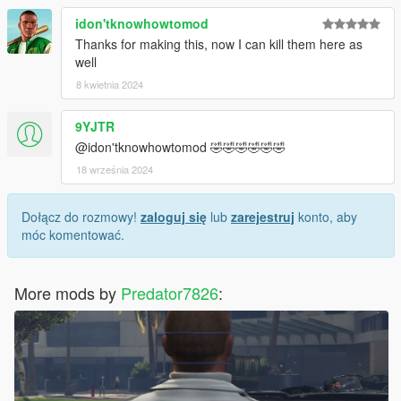
idon'tknowhowtomod
Thanks for making this, now I can kill them here as
well
8 kwietnia 2024
9YJTR
@idon'tknowhowtomod 🤣🤣🤣🤣🤣🤣
18 września 2024
Dołącz do rozmowy!
zaloguj się
lub
zarejestruj
konto, aby
móc komentować.
More mods by
Predator7826
: