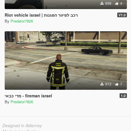
898
4
Riot vehicle israel | רכב לפיזור הפגנות
V1.0
By
Predator7826
912
7
מדי כבאי - fireman israel
1.0
By
Predator7826
Designed in Alderney