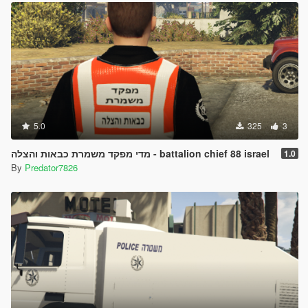
5.0
325
3
מדי מפקד משמרת כבאות והצלה - battalion chief 88 israel
1.0
By
Predator7826