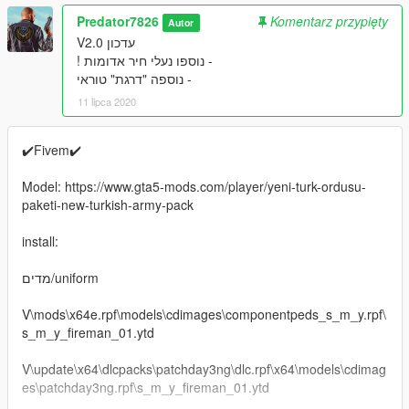
Predator7826
Komentarz przypięty
Autor
עדכון V2.0
- נוספו נעלי חיר אדומות !
- נוספה "דרגת" טוראי
11 lipca 2020
✔️Fivem✔️
Model: https://www.gta5-mods.com/player/yeni-turk-ordusu-
paketi-new-turkish-army-pack
install:
מדים/uniform
V\mods\x64e.rpf\models\cdimages\componentpeds_s_m_y.rpf\
s_m_y_fireman_01.ytd
V\update\x64\dlcpacks\patchday3ng\dlc.rpf\x64\models\cdimag
es\patchday3ng.rpf\s_m_y_fireman_01.ytd