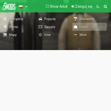
Show Adult
Zaloguj się
Narzędzia
Pojazdy
Malowania
Bronie
Skrypty
Gracz
Mapy
Inne
More