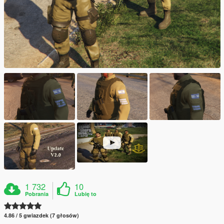
1 732
10
Pobrania
Lubię to
4.86 / 5 gwiazdek (7 głosów)