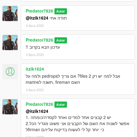
Predator7826
Autor
@itzik1624
תודה אחי
4 lipca 2020
Predator7826
Autor
עדכון הבא בקרוב !!
4 lipca 2020
itzik1624
אבל למה יש רק 2 files? אם צריך לpedrops ולמה על
השם fireman ,תשנה לmarine
4 lipca 2020
Predator7826
Autor
@itzik1624
1. יש 2 קבצים אחד למדים ואחד לקסדה/כומתה
2.אפשר לשנות את השם של הקבצים אני פשוט מגדיר הכל
לfirman כי יותר קל לי לעשות בדיקות עליהם