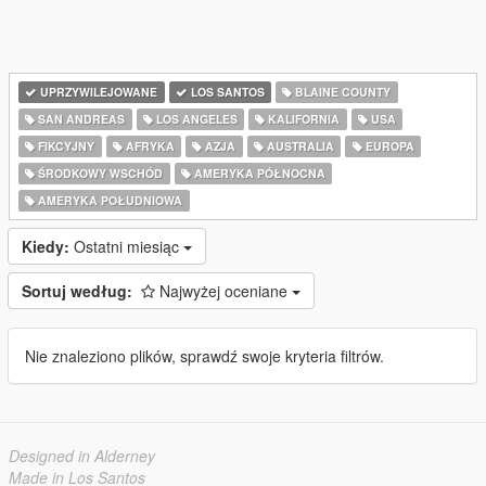
UPRZYWILEJOWANE
LOS SANTOS
BLAINE COUNTY
SAN ANDREAS
LOS ANGELES
KALIFORNIA
USA
FIKCYJNY
AFRYKA
AZJA
AUSTRALIA
EUROPA
ŚRODKOWY WSCHÓD
AMERYKA PÓŁNOCNA
AMERYKA POŁUDNIOWA
Kiedy:
Ostatni miesiąc
Sortuj według:
Najwyżej oceniane
Nie znaleziono plików, sprawdź swoje kryteria filtrów.
Designed in Alderney
Made in Los Santos