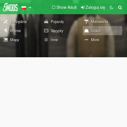
Show Adult
Zaloguj się
Narzędzia
Pojazdy
Malowania
Bronie
Skrypty
Gracz
Mapy
Inne
More