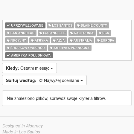
UPRZYWILEJOWANE
LOS SANTOS
BLAINE COUNTY
SAN ANDREAS
LOS ANGELES
KALIFORNIA
USA
FIKCYJNY
AFRYKA
AZJA
AUSTRALIA
EUROPA
ŚRODKOWY WSCHÓD
AMERYKA PÓŁNOCNA
AMERYKA POŁUDNIOWA
Kiedy:
Ostatni miesiąc
Sortuj według:
Najwyżej oceniane
Nie znaleziono plików, sprawdź swoje kryteria filtrów.
Designed in Alderney
Made in Los Santos