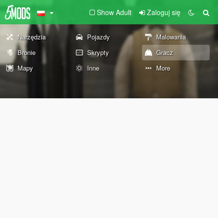
Show Adult
Zaloguj się
Narzędzia
Pojazdy
Malowania
Bronie
Skrypty
Gracz
Mapy
Inne
More