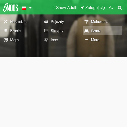
Show Adult
Zaloguj się
Narzędzia
Pojazdy
Malowania
Bronie
Skrypty
Gracz
Mapy
Inne
More