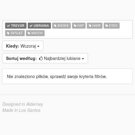
TREVOR
UBRANIA
SHOES
HAT
HAIR
EYES
TATUAŻ
WATCH
Kiedy:
Wczoraj
Sortuj według:
Najbardziej lubiane
Nie znaleziono plików, sprawdź swoje kryteria filtrów.
Designed in Alderney
Made in Los Santos