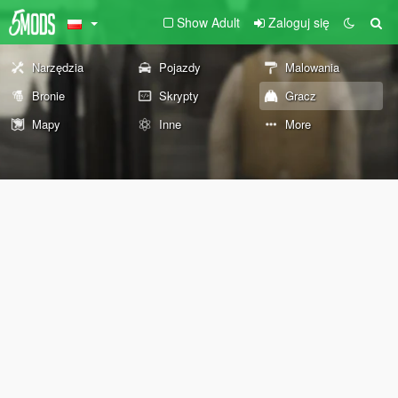
Show Adult
Zaloguj się
Narzędzia
Pojazdy
Malowania
Bronie
Skrypty
Gracz
Mapy
Inne
More